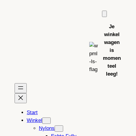
Ga
naar
de
Je
inhoud
winkel
wagen
is
momen
teel
leeg!
Start
Winkel
Nylons