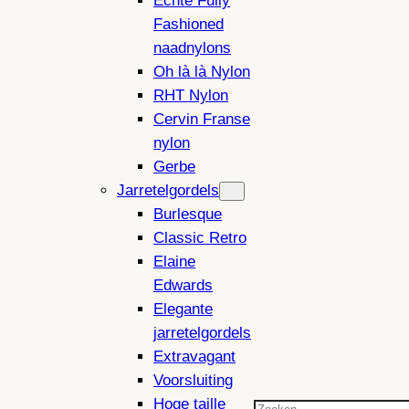
Echte Fully
Fashioned
naadnylons
Oh là là Nylon
RHT Nylon
Cervin Franse
nylon
Gerbe
Jarretelgordels
Burlesque
Classic Retro
Elaine
Edwards
Elegante
jarretelgordels
Extravagant
Voorsluiting
Hoge taille