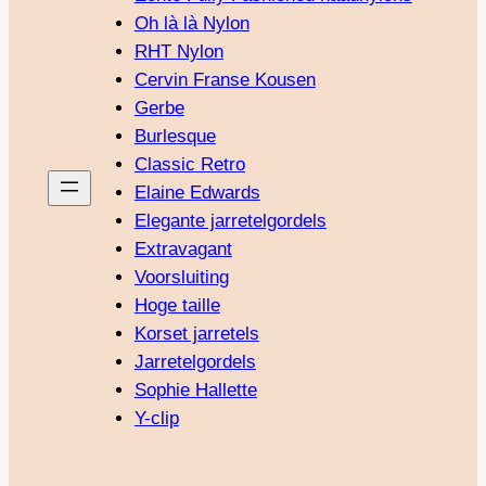
Oh là là Nylon
RHT Nylon
Cervin Franse Kousen
Gerbe
Burlesque
Classic Retro
Elaine Edwards
Elegante jarretelgordels
Extravagant
Voorsluiting
Hoge taille
Korset jarretels
Jarretelgordels
Sophie Hallette
Y-clip