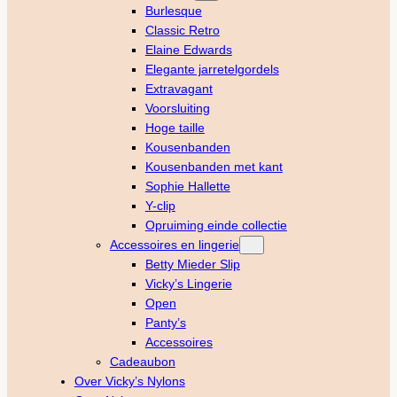
Burlesque
Classic Retro
Elaine Edwards
Elegante jarretelgordels
Extravagant
Voorsluiting
Hoge taille
Kousenbanden
Kousenbanden met kant
Sophie Hallette
Y-clip
Opruiming einde collectie
Accessoires en lingerie
Betty Mieder Slip
Vicky’s Lingerie
Open
Panty’s
Accessoires
Cadeaubon
Over Vicky’s Nylons