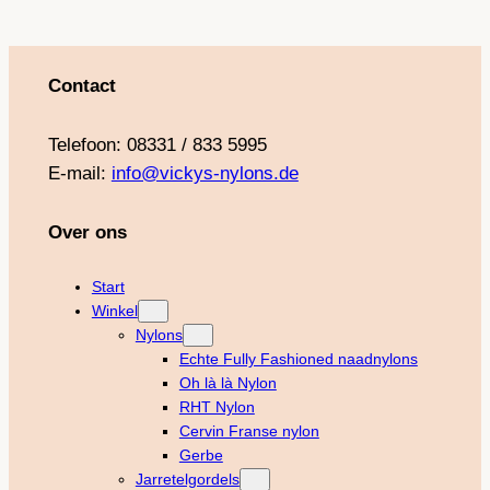
Contact
Telefoon: 08331 / 833 5995
E-mail:
info@vickys-nylons.de
Over ons
Start
Winkel
Nylons
Echte Fully Fashioned naadnylons
Oh là là Nylon
RHT Nylon
Cervin Franse nylon
Gerbe
Jarretelgordels