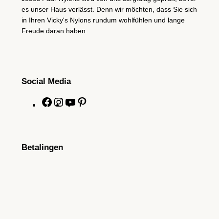
es unser Haus verlässt. Denn wir möchten, dass Sie sich
in Ihren Vicky's Nylons rundum wohlfühlen und lange
Freude daran haben.
Social Media
F
I
Y
P
a
n
o
i
c
s
u
n
e
t
T
t
Betalingen
b
a
u
e
o
g
b
r
o
r
e
e
k
a
s
m
t