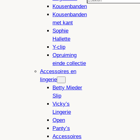
Zoeken
Kousenbanden
Kousenbanden
met kant
Sophie
Hallette
Y-clip
Opruiming
einde collectie
Accessoires en
lingerie
Betty Mieder
Slip
Vicky’s
Lingerie
Open
Panty’s
Accessoires