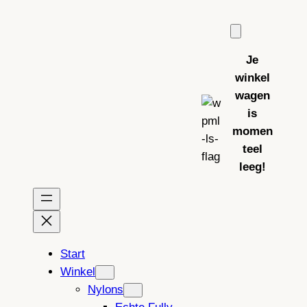
Ga
naar
de
Je
inhoud
winkel
wagen
is
momen
teel
leeg!
Start
Winkel
Nylons