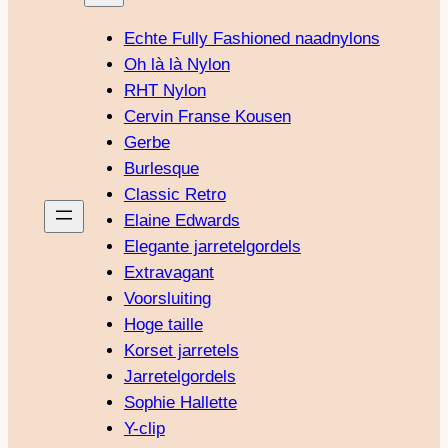
Echte Fully Fashioned naadnylons
Oh là là Nylon
RHT Nylon
Cervin Franse Kousen
Gerbe
Burlesque
Classic Retro
Elaine Edwards
Elegante jarretelgordels
Extravagant
Voorsluiting
Hoge taille
Korset jarretels
Jarretelgordels
Sophie Hallette
Y-clip