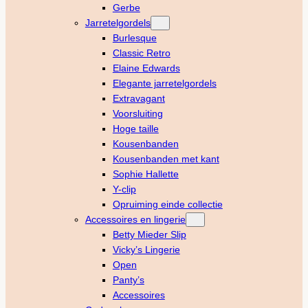
Gerbe
Jarretelgordels
Burlesque
Classic Retro
Elaine Edwards
Elegante jarretelgordels
Extravagant
Voorsluiting
Hoge taille
Kousenbanden
Kousenbanden met kant
Sophie Hallette
Y-clip
Opruiming einde collectie
Accessoires en lingerie
Betty Mieder Slip
Vicky’s Lingerie
Open
Panty’s
Accessoires