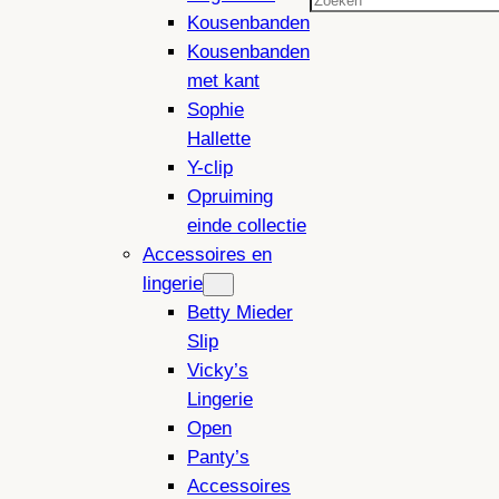
Zoeken
Kousenbanden
Kousenbanden
met kant
Sophie
Hallette
Y-clip
Opruiming
einde collectie
Accessoires en
lingerie
Betty Mieder
Slip
Vicky’s
Lingerie
Open
Panty’s
Accessoires