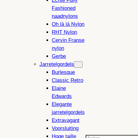
Echte Fully
Fashioned
naadnylons
Oh là là Nylon
RHT Nylon
Cervin Franse
nylon
Gerbe
Jarretelgordels
Burlesque
Classic Retro
Elaine
Edwards
Elegante
jarretelgordels
Extravagant
Voorsluiting
Hoge taille