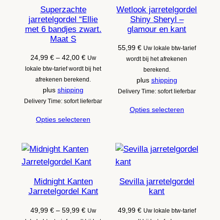
Superzachte
Wetlook jarretelgordel
jarretelgordel “Ellie
Shiny Sheryl –
met 6 bandjes zwart.
glamour en kant
Maat S
55,99
€
Uw lokale btw-tarief
Prijsklasse:
24,99
€
–
42,00
€
Uw
wordt bij het afrekenen
24,99 €
lokale btw-tarief wordt bij het
berekend.
tot
afrekenen berekend.
plus
shipping
42,00 €
plus
shipping
Delivery Time: sofort lieferbar
Delivery Time: sofort lieferbar
Opties selecteren
Opties selecteren
Midnight Kanten
Sevilla jarretelgordel
Jarretelgordel Kant
kant
Prijsklasse:
49,99
€
–
59,99
€
49,99
€
Uw
Uw lokale btw-tarief