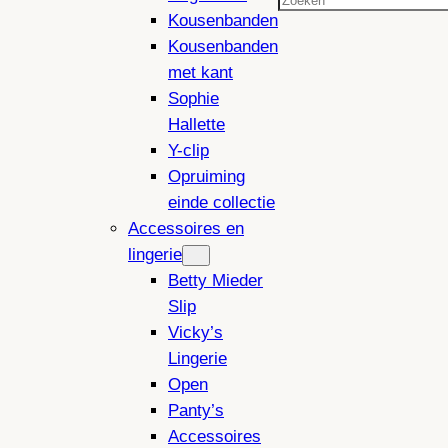
Zoeken
Kousenbanden
Kousenbanden
met kant
Sophie
Hallette
Y-clip
Opruiming
einde collectie
Accessoires en
lingerie
Betty Mieder
Slip
Vicky’s
Lingerie
Open
Panty’s
Accessoires