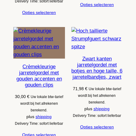
Delivery Time: sofort lieferbar
Opties selecteren
Opties selecteren
Zwart kanten
jarretelgordel met
Crèmekleurige
botjes en hoge taille, 6
jarretelgordel met
jarretelbandjes, zwart
gouden accenten en
gouden clips
71,98
€
Uw lokale btw-tarief
wordt bij het afrekenen
30,00
€
Uw lokale btw-tarief
berekend.
wordt bij het afrekenen
plus
shipping
berekend.
Delivery Time: sofort lieferbar
plus
shipping
Delivery Time: sofort lieferbar
Opties selecteren
Opties selecteren