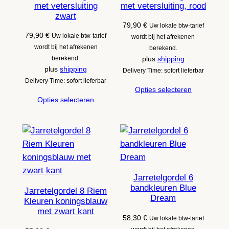
met vetersluiting
met vetersluiting, rood
zwart
79,90
€
Uw lokale btw-tarief
79,90
€
Uw lokale btw-tarief
wordt bij het afrekenen
wordt bij het afrekenen
berekend.
berekend.
plus
shipping
plus
shipping
Delivery Time: sofort lieferbar
Delivery Time: sofort lieferbar
Opties selecteren
Opties selecteren
Jarretelgordel 6
bandkleuren Blue
Jarretelgordel 8 Riem
Dream
Kleuren koningsblauw
met zwart kant
58,30
€
Uw lokale btw-tarief