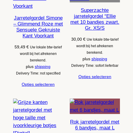
Superzachte
jarretelgordel “Ellie
Jarretelgordel Simone
met 10 bandjes zwart.
– Glimmend Roze met
Gr. XS/S
Sensuele Gekruiste
Kant Voorkant
30,00
€
Uw lokale btw-tarief
wordt bij het afrekenen
59,49
€
Uw lokale btw-tarief
berekend.
wordt bij het afrekenen
plus
shipping
berekend.
Delivery Time: sofort lieferbar
plus
shipping
Delivery Time: not specified
Opties selecteren
Opties selecteren
Rok jarretelgordel met
6 bandjes, maat L