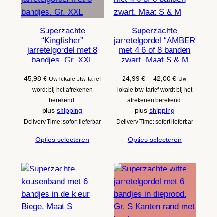
Superzachte
Superzachte
“Kingfisher”
jarretelgordel “AMBER
jarretelgordel met 8
met 4 6 of 8 banden
bandjes. Gr. XXL
zwart. Maat S & M
Prijsklasse:
45,98
€
24,99
€
–
42,00
€
Uw lokale btw-tarief
Uw
24,99 €
wordt bij het afrekenen
lokale btw-tarief wordt bij het
tot
berekend.
afrekenen berekend.
42,00 €
plus
shipping
plus
shipping
Delivery Time: sofort lieferbar
Delivery Time: sofort lieferbar
Opties selecteren
Opties selecteren