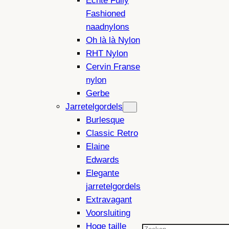
Echte Fully
Fashioned
naadnylons
Oh là là Nylon
RHT Nylon
Cervin Franse
nylon
Gerbe
Jarretelgordels
Burlesque
Classic Retro
Elaine
Edwards
Elegante
jarretelgordels
Extravagant
Voorsluiting
Hoge taille