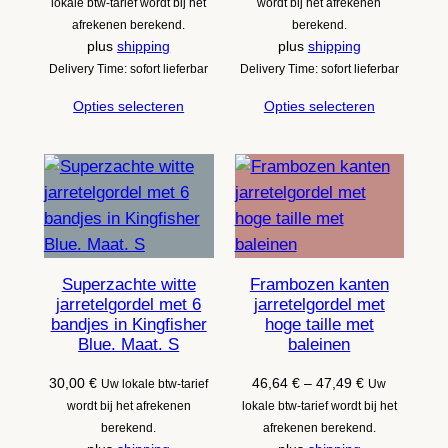
49,99 €
lokale btw-tarief wordt bij het
wordt bij het afrekenen
tot
afrekenen berekend.
berekend.
59,99 €
plus
shipping
plus
shipping
Delivery Time: sofort lieferbar
Delivery Time: sofort lieferbar
Opties selecteren
Opties selecteren
Superzachte witte
Frambozen kanten
jarretelgordel met 6
jarretelgordel met
bandjes in Kingfisher
hoge taille met
Blue. Maat. S
baleinen
Prijsklasse:
30,00
€
46,64
€
–
47,49
€
Uw lokale btw-tarief
Uw
46,64 €
wordt bij het afrekenen
lokale btw-tarief wordt bij het
tot
berekend.
afrekenen berekend.
47,49 €