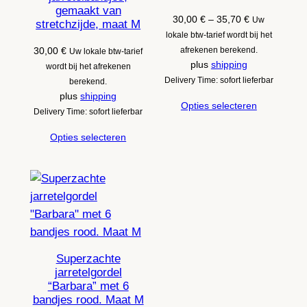
gemaakt van
Prijsklasse:
30,00
€
–
35,70
€
Uw
stretchzijde, maat M
30,00 €
lokale btw-tarief wordt bij het
tot
30,00
€
afrekenen berekend.
Uw lokale btw-tarief
35,70 €
plus
shipping
wordt bij het afrekenen
Delivery Time: sofort lieferbar
berekend.
plus
shipping
Opties selecteren
Delivery Time: sofort lieferbar
Opties selecteren
Superzachte
jarretelgordel
“Barbara” met 6
bandjes rood. Maat M