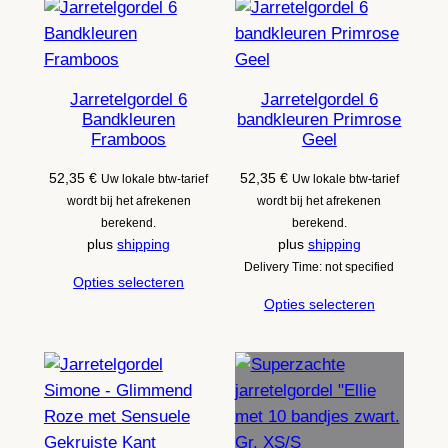
Jarretelgordel 6
Jarretelgordel 6
Bandkleuren
bandkleuren Primrose
Framboos
Geel
52,35
€
52,35
€
Uw lokale btw-tarief
Uw lokale btw-tarief
wordt bij het afrekenen
wordt bij het afrekenen
berekend.
berekend.
plus
shipping
plus
shipping
Delivery Time: not specified
Opties selecteren
Opties selecteren