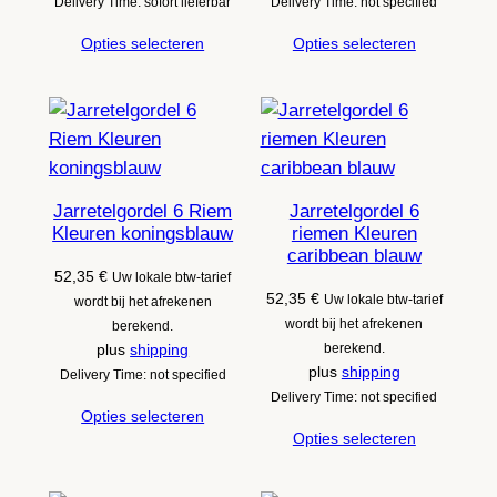
Delivery Time: sofort lieferbar
Delivery Time: not specified
Opties selecteren
Opties selecteren
Jarretelgordel 6 Riem
Jarretelgordel 6
Kleuren koningsblauw
riemen Kleuren
caribbean blauw
52,35
€
Uw lokale btw-tarief
52,35
€
Uw lokale btw-tarief
wordt bij het afrekenen
wordt bij het afrekenen
berekend.
plus
shipping
berekend.
plus
shipping
Delivery Time: not specified
Delivery Time: not specified
Opties selecteren
Opties selecteren