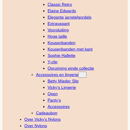
Classic Retro
Elaine Edwards
Elegante jarretelgordels
Extravagant
Voorsluiting
Hoge taille
Kousenbanden
Kousenbanden met kant
Sophie Hallette
Y-clip
Opruiming einde collectie
Accessoires en lingerie
Betty Mieder Slip
Vicky’s Lingerie
Open
Panty’s
Accessoires
Cadeaubon
Over Vicky’s Nylons
Over Nylons