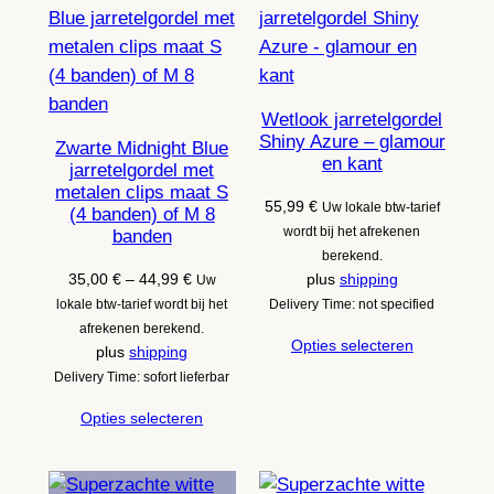
Wetlook jarretelgordel
Shiny Azure – glamour
Zwarte Midnight Blue
en kant
jarretelgordel met
metalen clips maat S
55,99
€
Uw lokale btw-tarief
(4 banden) of M 8
wordt bij het afrekenen
banden
berekend.
Prijsklasse:
35,00
€
–
44,99
€
plus
shipping
Uw
35,00 €
lokale btw-tarief wordt bij het
Delivery Time: not specified
tot
afrekenen berekend.
Opties selecteren
44,99 €
plus
shipping
Delivery Time: sofort lieferbar
Opties selecteren