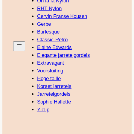
Oh là là Nylon
RHT Nylon
Cervin Franse Kousen
Gerbe
Burlesque
Classic Retro
Elaine Edwards
Elegante jarretelgordels
Extravagant
Voorsluiting
Hoge taille
Korset jarretels
Jarretelgordels
Sophie Hallette
Y-clip