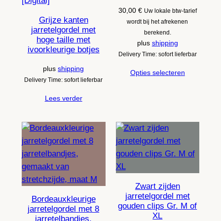
30,00
€
Uw lokale btw-tarief
Grijze kanten
wordt bij het afrekenen
jarretelgordel met
berekend.
hoge taille met
plus
shipping
ivoorkleurige botjes
Delivery Time: sofort lieferbar
plus
shipping
Opties selecteren
Delivery Time: sofort lieferbar
Lees verder
Zwart zijden
jarretelgordel met
Bordeauxkleurige
gouden clips Gr. M of
jarretelgordel met 8
XL
jarretelbandjes,