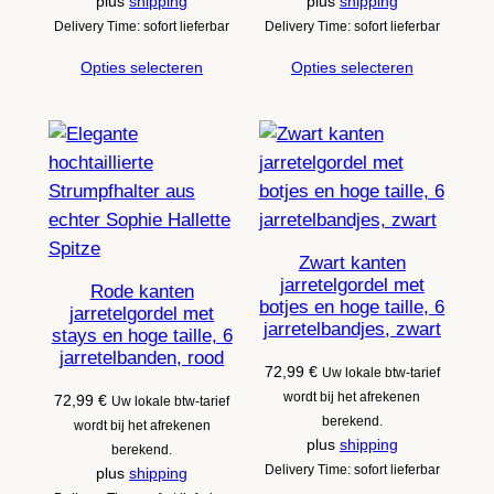
plus
shipping
plus
shipping
Delivery Time: sofort lieferbar
Delivery Time: sofort lieferbar
Opties selecteren
Opties selecteren
Zwart kanten
jarretelgordel met
Rode kanten
botjes en hoge taille, 6
jarretelgordel met
jarretelbandjes, zwart
stays en hoge taille, 6
jarretelbanden, rood
72,99
€
Uw lokale btw-tarief
wordt bij het afrekenen
72,99
€
Uw lokale btw-tarief
berekend.
wordt bij het afrekenen
plus
shipping
berekend.
Delivery Time: sofort lieferbar
plus
shipping