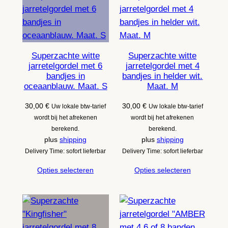
Superzachte witte
Superzachte witte
jarretelgordel met 6
jarretelgordel met 4
bandjes in
bandjes in helder wit.
oceaanblauw. Maat. S
Maat. M
30,00
€
30,00
€
Uw lokale btw-tarief
Uw lokale btw-tarief
wordt bij het afrekenen
wordt bij het afrekenen
berekend.
berekend.
plus
shipping
plus
shipping
Delivery Time: sofort lieferbar
Delivery Time: sofort lieferbar
Opties selecteren
Opties selecteren