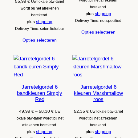
wordt bij het afrekenen
55,99
€
Uw lokale btw-tarief
berekend.
wordt bij het afrekenen
plus
shipping
berekend.
Delivery Time: not specified
plus
shipping
Delivery Time: sofort lieferbar
Opties selecteren
Opties selecteren
Jarretelgordel 6
Jarretelgordel 6
bandkleuren Simply
kleuren Marshmallow
Red
roos
Prijsklasse:
49,99
€
–
58,30
€
52,35
€
Uw
Uw lokale btw-tarief
49,99 €
lokale btw-tarief wordt bij het
wordt bij het afrekenen
tot
afrekenen berekend.
berekend.
58,30 €
plus
shipping
plus
shipping