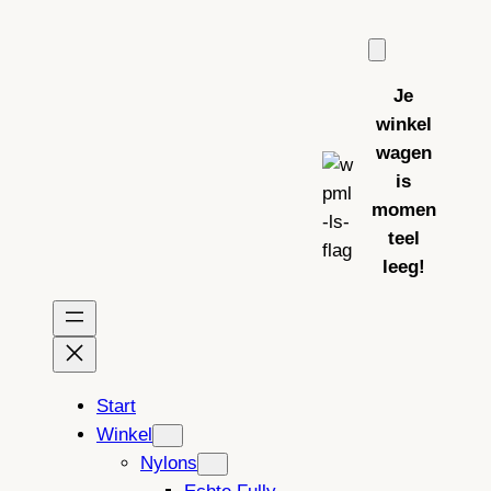
Ga
naar
de
Je
inhoud
winkel
wagen
is
momen
teel
leeg!
Start
Winkel
Nylons