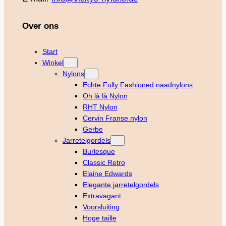
Over ons
Start
Winkel
Nylons
Echte Fully Fashioned naadnylons
Oh là là Nylon
RHT Nylon
Cervin Franse nylon
Gerbe
Jarretelgordels
Burlesque
Classic Retro
Elaine Edwards
Elegante jarretelgordels
Extravagant
Voorsluiting
Hoge taille