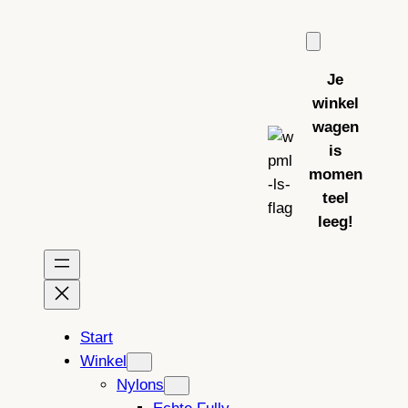
Ga
naar
de
Je
inhoud
winkel
wagen
is
momen
teel
leeg!
Start
Winkel
Nylons