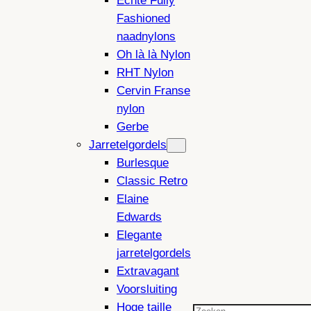
Echte Fully
Fashioned
naadnylons
Oh là là Nylon
RHT Nylon
Cervin Franse
nylon
Gerbe
Jarretelgordels
Burlesque
Classic Retro
Elaine
Edwards
Elegante
jarretelgordels
Extravagant
Voorsluiting
Hoge taille