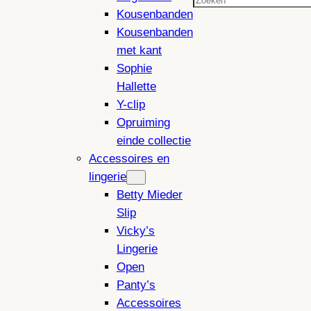
Zoeken
Kousenbanden
Kousenbanden
met kant
Sophie
Hallette
Y-clip
Opruiming
einde collectie
Accessoires en
lingerie
Betty Mieder
Slip
Vicky’s
Lingerie
Open
Panty’s
Accessoires