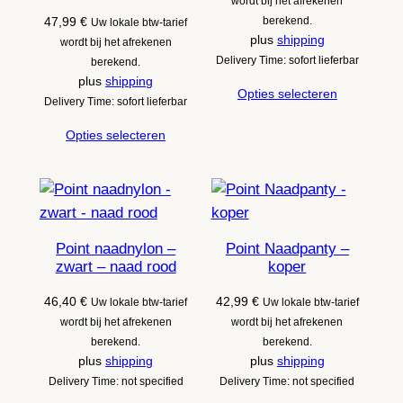
wordt bij het afrekenen
47,99
€
berekend.
Uw lokale btw-tarief
plus
shipping
wordt bij het afrekenen
Delivery Time: sofort lieferbar
berekend.
plus
shipping
Opties selecteren
Delivery Time: sofort lieferbar
Opties selecteren
Point naadnylon –
Point Naadpanty –
zwart – naad rood
koper
46,40
€
42,99
€
Uw lokale btw-tarief
Uw lokale btw-tarief
wordt bij het afrekenen
wordt bij het afrekenen
berekend.
berekend.
plus
shipping
plus
shipping
Delivery Time: not specified
Delivery Time: not specified