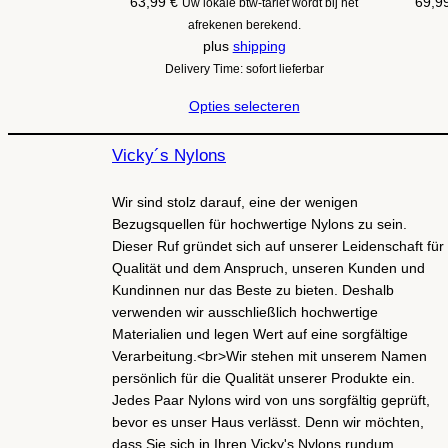
63,99
€
69,9
Uw lokale btw-tarief wordt bij het
afrekenen berekend.
plus
shipping
Delivery Time: sofort lieferbar
Opties selecteren
Vicky´s Nylons
Wir sind stolz darauf, eine der wenigen
Bezugsquellen für hochwertige Nylons zu sein.
Dieser Ruf gründet sich auf unserer Leidenschaft für
Qualität und dem Anspruch, unseren Kunden und
Kundinnen nur das Beste zu bieten. Deshalb
verwenden wir ausschließlich hochwertige
Materialien und legen Wert auf eine sorgfältige
Verarbeitung.<br>Wir stehen mit unserem Namen
persönlich für die Qualität unserer Produkte ein.
Jedes Paar Nylons wird von uns sorgfältig geprüft,
bevor es unser Haus verlässt. Denn wir möchten,
dass Sie sich in Ihren Vicky's Nylons rundum