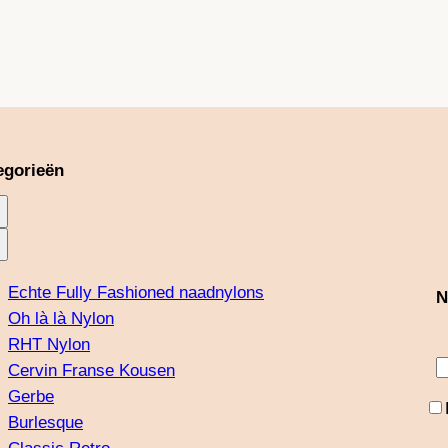
m
t
egorieën
Echte Fully Fashioned naadnylons
N
Oh là là Nylon
RHT Nylon
Cervin Franse Kousen
Gerbe
Burlesque