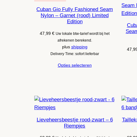
Cuban Gio Fully Fashioned Seam
Nylon – Garnet (rood) Limited
Edition
Cuba
Seam
47,99
€
Uw lokale btw-tarief wordt bij het
afrekenen berekend.
plus
shipping
47,9
Delivery Time: sofort lieferbar
Opties selecteren
Lieveheersbeestje rood-zwart – 6
Taille
Riempjes