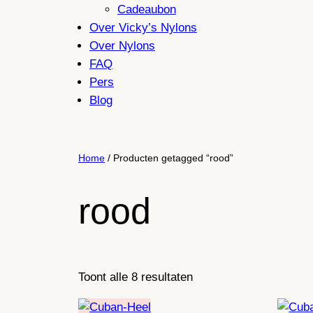
Cadeaubon
Over Vicky’s Nylons
Over Nylons
FAQ
Pers
Blog
Home
/ Producten getagged “rood”
rood
Gesorteerd
Toont alle 8 resultaten
op
nieuwste