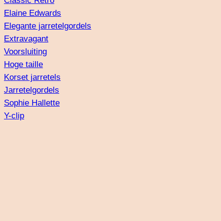
Classic Retro
Elaine Edwards
Elegante jarretelgordels
Extravagant
Voorsluiting
Hoge taille
Korset jarretels
Jarretelgordels
Sophie Hallette
Y-clip