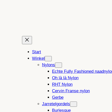
Ga
naar
de
inhoud
Start
Winkel
Nylons
Echte Fully Fashioned naadnylo
Oh là là Nylon
RHT Nylon
Cervin Franse nylon
Gerbe
Jarretelgordels
Burlesque