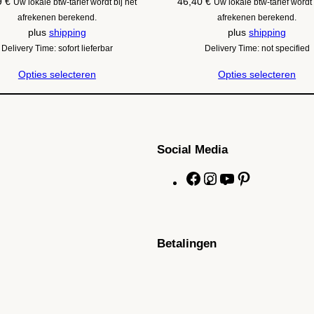
9
€
46,40
€
Uw lokale btw-tarief wordt bij het
Uw lokale btw-tarief wordt 
afrekenen berekend.
afrekenen berekend.
plus
shipping
plus
shipping
Delivery Time: sofort lieferbar
Delivery Time: not specified
Opties selecteren
Opties selecteren
Social Media
F
I
Y
P
a
n
o
i
c
s
u
n
e
t
T
t
Betalingen
b
a
u
e
o
g
b
r
o
r
e
e
k
a
s