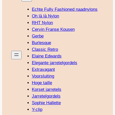
Echte Fully Fashioned naadnylons
Oh là là Nylon
RHT Nylon
Cervin Franse Kousen
Gerbe
Burlesque
Classic Retro
Elaine Edwards
Elegante jarretelgordels
Extravagant
Voorsluiting
Hoge taille
Korset jarretels
Jarretelgordels
Sophie Hallette
Y-clip