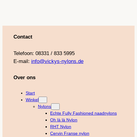
m
t
Contact
Telefoon: 08331 / 833 5995
E-mail:
info@vickys-nylons.de
Over ons
Start
Winkel
Nylons
Echte Fully Fashioned naadnylons
Oh là là Nylon
RHT Nylon
Cervin Franse nylon