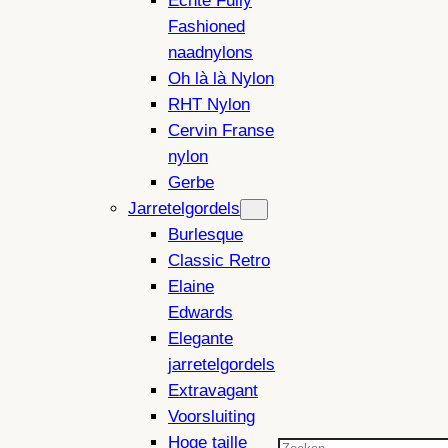
Echte Fully
Fashioned
naadnylons
Oh là là Nylon
RHT Nylon
Cervin Franse
nylon
Gerbe
Jarretelgordels
Burlesque
Classic Retro
Elaine
Edwards
Elegante
jarretelgordels
Extravagant
Voorsluiting
Hoge taille