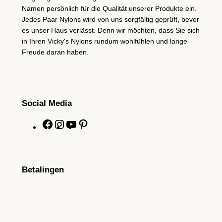
Namen persönlich für die Qualität unserer Produkte ein.
Jedes Paar Nylons wird von uns sorgfältig geprüft, bevor
es unser Haus verlässt. Denn wir möchten, dass Sie sich
in Ihren Vicky's Nylons rundum wohlfühlen und lange
Freude daran haben.
Social Media
F
I
Y
P
a
n
o
i
c
s
u
n
e
t
T
t
Betalingen
b
a
u
e
o
g
b
r
o
r
e
e
k
a
s