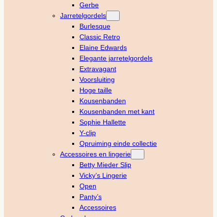
Gerbe
Jarretelgordels
Burlesque
Classic Retro
Elaine Edwards
Elegante jarretelgordels
Extravagant
Voorsluiting
Hoge taille
Kousenbanden
Kousenbanden met kant
Sophie Hallette
Y-clip
Opruiming einde collectie
Accessoires en lingerie
Betty Mieder Slip
Vicky’s Lingerie
Open
Panty’s
Accessoires