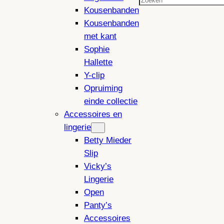
Zoeken
Kousenbanden
Kousenbanden
met kant
Sophie
Hallette
Y-clip
Opruiming
einde collectie
Accessoires en
lingerie
Betty Mieder
Slip
Vicky’s
Lingerie
Open
Panty’s
Accessoires