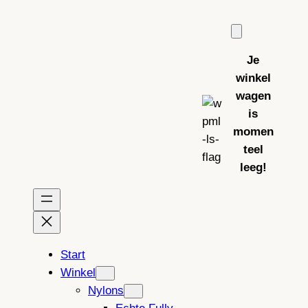
Ga
naar
de
Je
inhoud
winkel
wagen
is
momen
teel
leeg!
Start
Winkel
Nylons