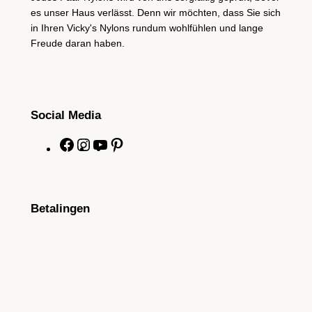
es unser Haus verlässt. Denn wir möchten, dass Sie sich
in Ihren Vicky's Nylons rundum wohlfühlen und lange
Freude daran haben.
Social Media
F
I
Y
P
a
n
o
i
c
s
u
n
e
t
T
t
Betalingen
b
a
u
e
o
g
b
r
o
r
e
e
k
a
s
m
t