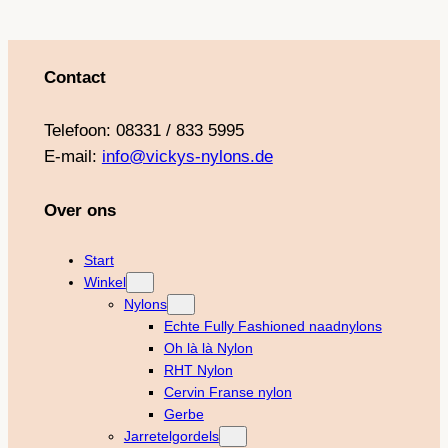
Contact
Telefoon: 08331 / 833 5995
E-mail:
info@vickys-nylons.de
Over ons
Start
Winkel
Nylons
Echte Fully Fashioned naadnylons
Oh là là Nylon
RHT Nylon
Cervin Franse nylon
Gerbe
Jarretelgordels