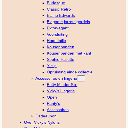
Burlesque
Classic Retro
Elaine Edwards
Elegante jarretelgordels
Extravagant
Voorsluiting
Hoge taille
Kousenbanden
Kousenbanden met kant
Sophie Hallette
Y-clip
Opruiming einde collectie
Accessoires en lingerie
Betty Mieder Slip
Vicky’s Lingerie
Open
Panty’s
Accessoires
Cadeaubon
Over Vicky’s Nylons