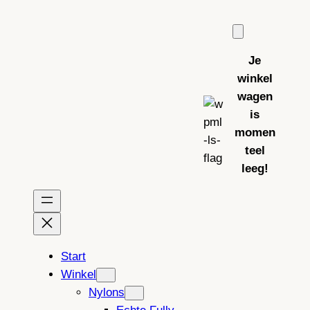
Ga
naar
de
Je
inhoud
winkel
wagen
is
momen
teel
leeg!
Start
Winkel
Nylons