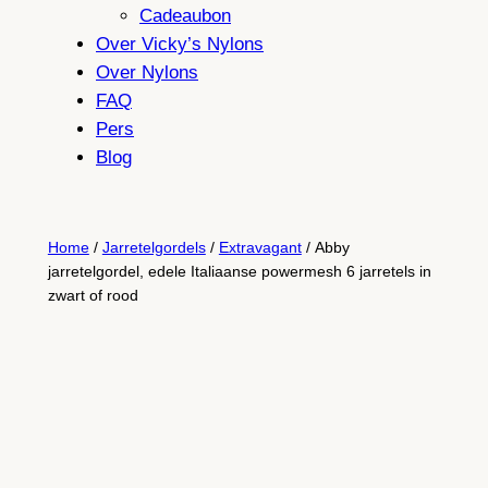
Cadeaubon
Over Vicky’s Nylons
Over Nylons
FAQ
Pers
Blog
Home
/
Jarretelgordels
/
Extravagant
/ Abby
jarretelgordel, edele Italiaanse powermesh 6 jarretels in
zwart of rood