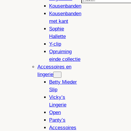
Zoeken
Kousenbanden
Kousenbanden
met kant
Sophie
Hallette
Y-clip
Opruiming
einde collectie
Accessoires en
lingerie
Betty Mieder
Slip
Vicky’s
Lingerie
Open
Panty’s
Accessoires