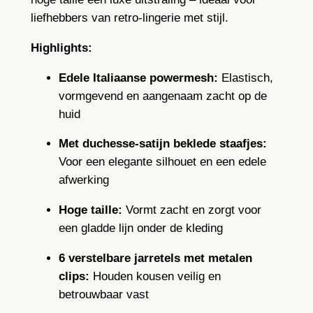
e
liefhebbers van retro-lingerie met stijl.
p
o
Highlights:
w
e
Edele Italiaanse powermesh:
Elastisch,
r
vormgevend en aangenaam zacht op de
m
huid
e
Met duchesse-satijn beklede staafjes:
s
Voor een elegante silhouet en een edele
h
afwerking
6
j
Hoge taille:
Vormt zacht en zorgt voor
a
een gladde lijn onder de kleding
r
r
6 verstelbare jarretels met metalen
e
clips:
Houden kousen veilig en
t
betrouwbaar vast
e