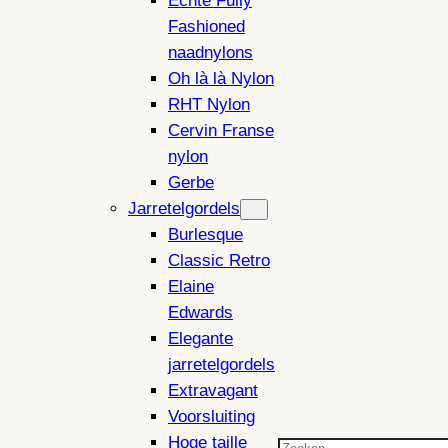
Echte Fully
Fashioned
naadnylons
Oh là là Nylon
RHT Nylon
Cervin Franse
nylon
Gerbe
Jarretelgordels
Burlesque
Classic Retro
Elaine
Edwards
Elegante
jarretelgordels
Extravagant
Voorsluiting
Hoge taille