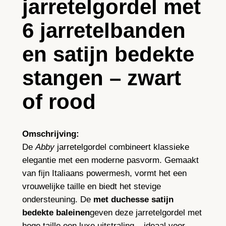
jarretelgordel met
e
l
6 jarretelbanden
,
e
en satijn bedekte
d
e
stangen – zwart
l
of rood
e
I
t
Omschrijving:
a
De
Abby
jarretelgordel combineert klassieke
l
elegantie met een moderne pasvorm. Gemaakt
i
van fijn Italiaans powermesh, vormt het een
a
vrouwelijke taille en biedt het stevige
a
ondersteuning. De
met duchesse satijn
n
bedekte baleinen
geven deze jarretelgordel met
s
hoge taille een luxe uitstraling – ideaal voor