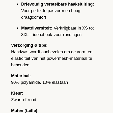
Drievoudig verstelbare haaksluiting:
l
Voor perfecte pasvorm en hoog
s
draagcomfort
i
n
Maatdiversiteit:
Verkrijgbaar in XS tot
z
3XL – ideaal ook voor rondingen
w
a
Verzorging & tips:
r
Handwas wordt aanbevolen om de vorm en
t
elasticiteit van het powermesh-materiaal te
o
behouden.
f
Materiaal:
r
90% polyamide, 10% elastaan
o
o
Kleur:
d
Zwart of rood
a
a
Maten (taille):