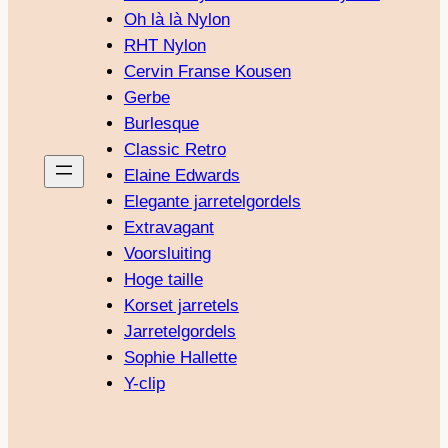
Oh là là Nylon
RHT Nylon
Cervin Franse Kousen
Gerbe
Burlesque
Classic Retro
Elaine Edwards
Elegante jarretelgordels
Extravagant
Voorsluiting
Hoge taille
Korset jarretels
Jarretelgordels
Sophie Hallette
Y-clip