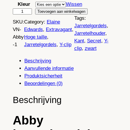
Kleur
Wissen
A
Toevoegen aan winkelwagen
Tags:
b
SKU:
Category:
Elaine
Jarretelgordels
, 
b
VN-
Edwards
, 
Extravagant
, 
Jarretelhouder
, 
y
Abby
Hoge taille
, 
Kant
, 
Secret
, 
Y-
j
-1
Jarretelgordels
, 
Y-clip
clip
, 
zwart
a
r
Beschrijving
r
Aanvullende informatie
e
Produktsicherheit
t
Beoordelingen (0)
e
l
Beschrijving
g
o
Abby
r
d