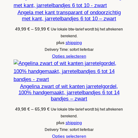
Angela met kant transparant of ondoorzichtig
met kant, jarretelbandjes 6 tot 10 – zwart
Prijsklasse:
49,99
€
–
59,99
€
Uw lokale btw-tarief wordt bij het afrekenen
49,99 €
berekend.
tot
plus
shipping
59,99 €
Delivery Time: sofort lieferbar
Opties selecteren
Angelina zwart of wit kanten jarretelgordel,
100% handgemaakt, jarretelbandjes 6 tot 14
bandjes – zwart
Prijsklasse:
49,98
€
–
65,99
€
Uw lokale btw-tarief wordt bij het afrekenen
49,98 €
berekend.
tot
plus
shipping
65,99 €
Delivery Time: sofort lieferbar
Opties selecteren