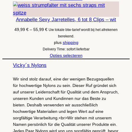
Annabelle Sexy Jarretelles, 6 tot 8 Clips – wit
Prijsklasse:
49,99
€
–
55,99
€
Uw lokale btw-tarief wordt bij het afrekenen
49,99 €
berekend.
tot
plus
shipping
55,99 €
Delivery Time: sofort lieferbar
Opties selecteren
Vicky´s Nylons
Wir sind stolz darauf, eine der wenigen Bezugsquellen
für hochwertige Nylons zu sein. Dieser Ruf gründet sich
auf unserer Leidenschaft für Qualität und dem Anspruch,
unseren Kunden und Kundinnen nur das Beste zu
bieten. Deshalb verwenden wir ausschließlich
hochwertige Materialien und legen Wert auf eine
sorgfältige Verarbeitung.<br>Wir stehen mit unserem
Namen persönlich für die Qualität unserer Produkte ein.
Jedes Paar Nylons wird von uns sorgfältig geprüft, bevor