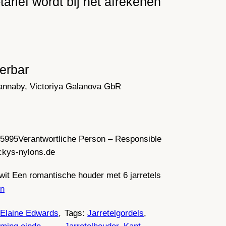
tarief wordt bij het afrekenen
ferbar
annaby, Victoriya Galanova GbR
35995
Verantwortliche Person – Responsible
ckys-nylons.de
 wit Een romantische houder met 6 jarretels
n
Elaine Edwards
, 
Tags:
Jarretelgordels
, 