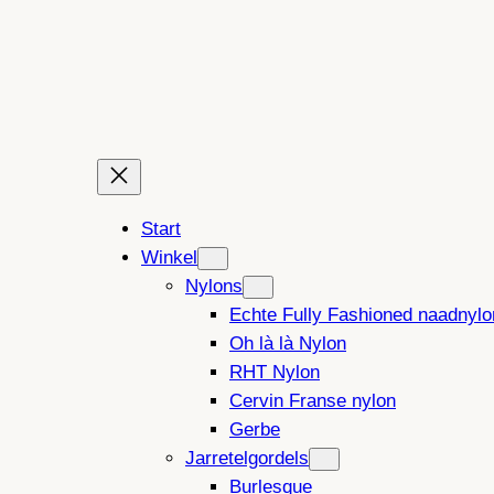
Ga
naar
de
inhoud
Start
Winkel
Nylons
Echte Fully Fashioned naadnylo
Oh là là Nylon
RHT Nylon
Cervin Franse nylon
Gerbe
Jarretelgordels
Burlesque