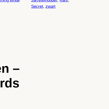
ming einde
Jarretelhouder
, 
Kant
, 
Secret
, 
zwart
en –
rds