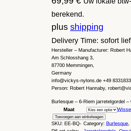
69,99
€
Uw lokale btw-
berekend.
plus
shipping
Delivery Time: sofort lie
Hersteller – Manufacturer:
Robert H
Am Schlosshang 3,
87700 Memmingen,
Germany
info@vickys-nylons.de +49 833183
Person:
Robert Hannaby, robert@vi
Burlesque – 6-Riem jarretelgordel –
Maat
Wisse
R
Toevoegen aan winkelwagen
SKU:
EE-BQ-
Category:
Burlesque
, 
e