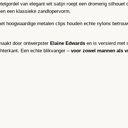
elgordel van elegant wit satijn roept een dromerig silhouet 
e
ëren een klassieke zandlopervorm.
n
–
et hoogwaardige metalen clips houden echte nylons betrouwb
W
i
emaakt door ontwerpster
Elaine Edwards
en is versierd met 
t
achterkant. Een echte blikvanger –
voor zowel mannen als 
a
a
n
t
a
l