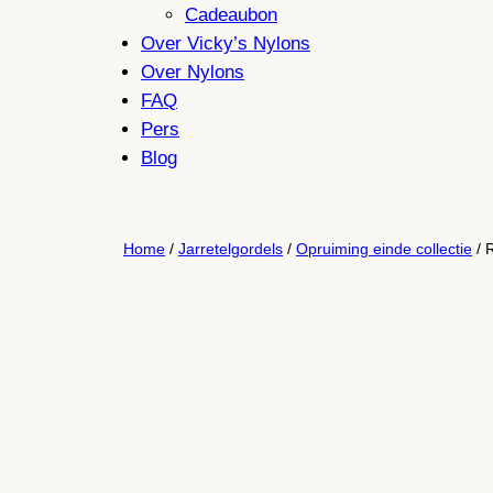
Cadeaubon
Over Vicky’s Nylons
Over Nylons
FAQ
Pers
Blog
Home
/
Jarretelgordels
/
Opruiming einde collectie
/ 