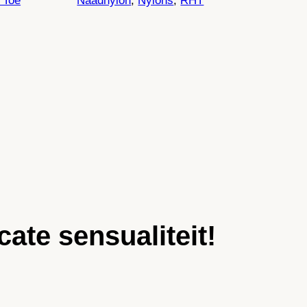
 Toe
Naadnylon
, 
Nylons
, 
RHT
ate sensualiteit!