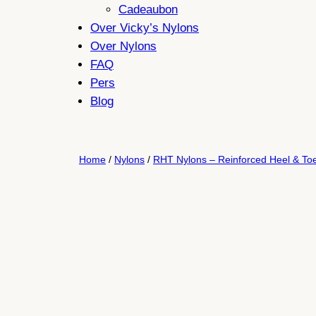
Cadeaubon
Over Vicky’s Nylons
Over Nylons
FAQ
Pers
Blog
Home
/
Nylons
/
RHT Nylons – Reinforced Heel & To