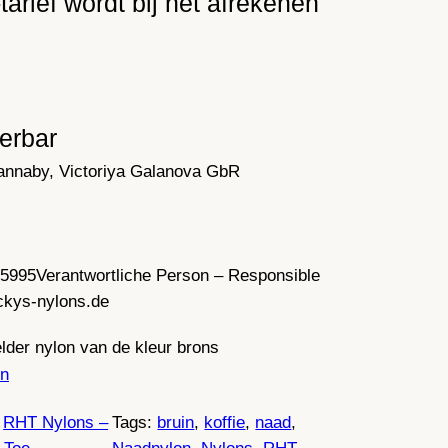
tarief wordt bij het afrekenen
ferbar
annaby, Victoriya Galanova GbR
35995
Verantwortliche Person – Responsible
ckys-nylons.de
der nylon van de kleur brons
n
 
RHT Nylons –
Tags:
bruin
, 
koffie
, 
naad
, 