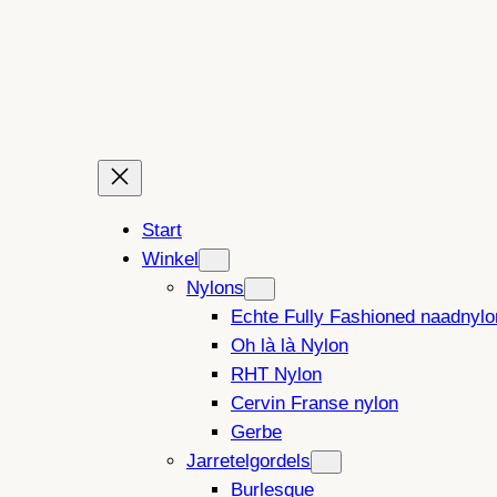
Ga
naar
de
inhoud
Start
Winkel
Nylons
Echte Fully Fashioned naadnylo
Oh là là Nylon
RHT Nylon
Cervin Franse nylon
Gerbe
Jarretelgordels
Burlesque