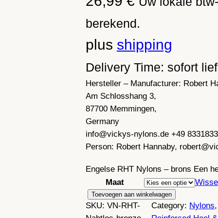
26,99
€
Uw lokale btw-
berekend.
plus
shipping
Delivery Time: sofort lie
Hersteller – Manufacturer:
Robert H
Am Schlosshang 3,
87700 Memmingen,
Germany
info@vickys-nylons.de +49 833183
Person:
Robert Hannaby, robert@vi
Engelse RHT Nylons – brons Een hel
Maat
Wisse
E
Toevoegen aan winkelwagen
SKU:
VN-RHT-
Category:
Nylons
,
c