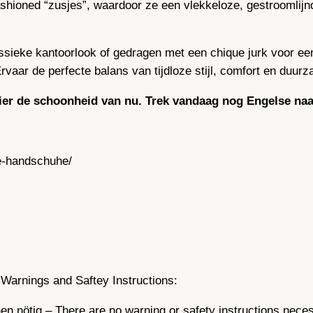
Fashioned “zusjes”, waardoor ze een vlekkeloze, gestroomlijn
ssieke kantoorlook of gedragen met een chique jurk voor een
vaar de perfecte balans van tijdloze stijl, comfort en duurz
 Vier de schoonheid van nu. Trek vandaag nog Engelse n
e-handschuhe/
Warnings and Saftey Instructions:
n nötig – There are no warning or safety instructions nece