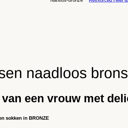
Nahtlos-bronze
Reinforced Heel &
h
t
E
n
g
e
l
s
–
sen naadloos brons
R
H
T
N
van een vrouw met delic
y
l
o
lon sokken in BRONZE
n
K