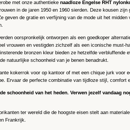
derobe met onze authentieke
naadloze Engelse RHT nylonk
o
 vrouwen in de jaren 1950 en 1960 sierden. Deze kousen zij
u
 Ze geven de gratie en verfijning van de mode uit het midde
s
h.
e
n
erden oorspronkelijk ontworpen als een goedkoper alternatie
–
eel vrouwen en vestigden zichzelf als een iconische must-
B
nsterende bronzen kleur bieden ze hetzelfde verbluffende ef
r
e de natuurlijke schoonheid van je benen benadrukt.
o
te kokerrok voor op kantoor of met een chique jurk voor ee
n
. Ervaar de perfecte combinatie van tijdloze stijl, comfort 
s
a
er de schoonheid van het heden. Verwen jezelf vandaag 
a
n
brikanten ter wereld die de hoogste eisen stelt aan materia
t
n Frankrijk.
a
l