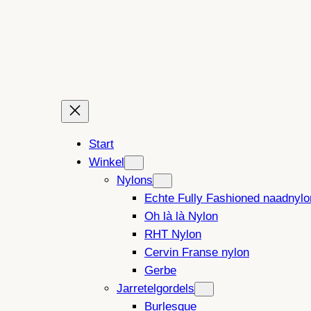
Ga
naar
de
inhoud
Start
Winkel
Nylons
Echte Fully Fashioned naadnylo
Oh là là Nylon
RHT Nylon
Cervin Franse nylon
Gerbe
Jarretelgordels
Burlesque