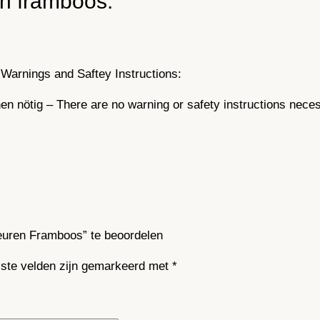
in framboos:
l
Warnings and Saftey Instructions:
n nötig – There are no warning or safety instructions nece
euren Framboos” te beoordelen
iste velden zijn gemarkeerd met
*