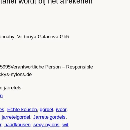
tarief wordt bij het afrekenen
annaby, Victoriya Galanova GbR
35995
Verantwortliche Person – Responsible
ckys-nylons.de
 jarretels
n
es
, 
Echte kousen
, 
gordel
, 
ivoor
, 
, 
jarretelgordel
, 
Jarretelgordels
, 
r
, 
naadkousen
, 
sexy nylons
, 
wit