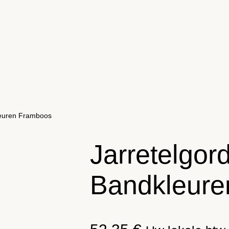
leuren Framboos
Jarretelgord
Bandkleure