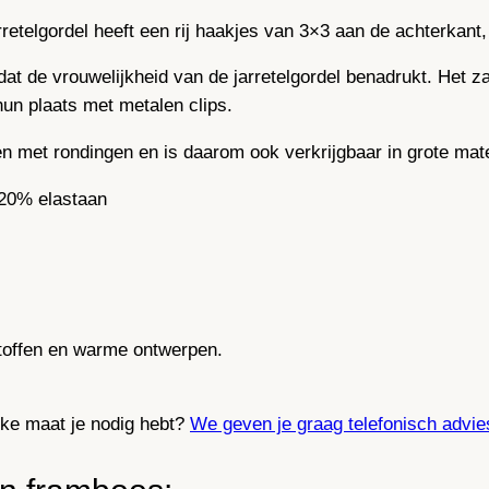
e
jarretelgordel heeft een rij haakjes van 3×3 aan de achterka
u
r
dat de vrouwelijkheid van de jarretelgordel benadrukt. Het za
e
hun plaats met metalen clips.
n
F
en met rondingen en is daarom ook verkrijgbaar in grote mat
r
20% elastaan
a
m
b
o
o
s
stoffen en warme ontwerpen.
a
a
lke maat je nodig hebt?
We geven je graag telefonisch advie
n
t
a