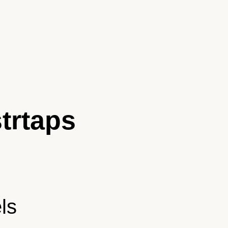
trtaps
ls