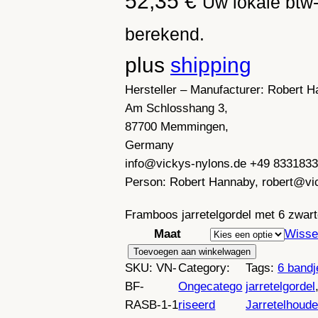
52,35
€
Uw lokale btw-
berekend.
plus
shipping
Hersteller – Manufacturer:
Robert H
Am Schlosshang 3,
87700 Memmingen,
Germany
info@vickys-nylons.de +49 833183
Person:
Robert Hannaby, robert@vi
Framboos jarretelgordel met 6 zwarte
Maat
Wisse
J
Toevoegen aan winkelwagen
SKU:
VN-
Category:
Tags:
6 bandj
a
BF-
Ongecatego
jarretelgordel
r
RASB-1-1
riseerd
Jarretelhoude
r