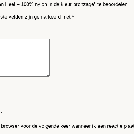
 Heel – 100% nylon in de kleur bronzage” te beoordelen
a
a
iste velden zijn gemarkeerd met
*
n
t
a
l
*
e browser voor de volgende keer wanneer ik een reactie plaa