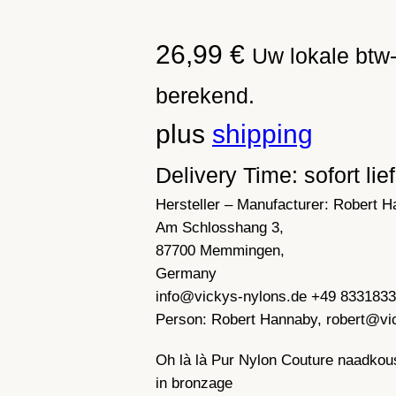
26,99
€
Uw lokale btw-
berekend.
plus
shipping
Delivery Time: sofort lie
Hersteller – Manufacturer:
Robert H
Am Schlosshang 3,
87700 Memmingen,
Germany
info@vickys-nylons.de +49 833183
Person:
Robert Hannaby, robert@vi
Oh là là Pur Nylon Couture naadkou
in bronzage