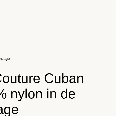
onzage
Couture Cuban
 nylon in de
age