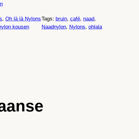
n
s
, 
Oh là là Nylons
Tags:
bruin
, 
café
, 
naad
, 
nylon kousen
Naadnylon
, 
Nylons
, 
ohlala
baanse