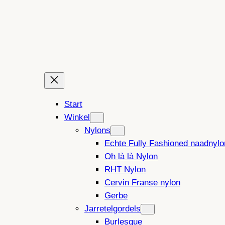
Ga
naar
de
inhoud
Start
Winkel
Nylons
Echte Fully Fashioned naadnylo
Oh là là Nylon
RHT Nylon
Cervin Franse nylon
Gerbe
Jarretelgordels
Burlesque