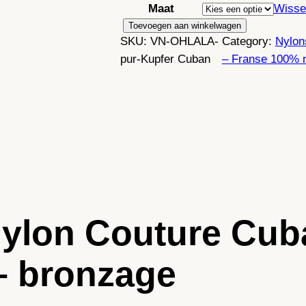
Maat
Wisse
P
Toevoegen aan winkelwagen
SKU:
VN-OHLALA-
Category:
Nylon
u
pur-Kupfer Cuban
– Franse 100% 
r
N
y
l
o
n
C
o
u
 Nylon Couture Cu
t
u
r
– bronzage
e
C