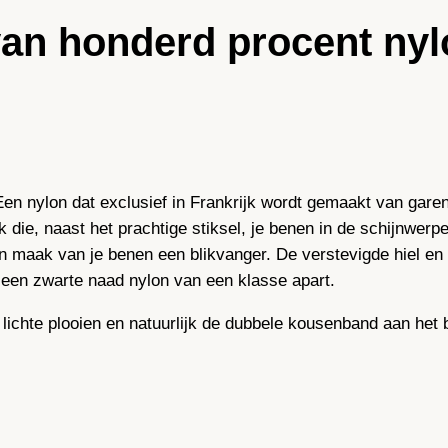
u
van honderd procent nyl
b
a
n
H
e
e
l
en nylon dat exclusief in Frankrijk wordt gemaakt van garen
–
die, naast het prachtige stiksel, je benen in de schijnwer
1
 maak van je benen een blikvanger. De verstevigde hiel en 
0
een zwarte naad nylon van een klasse apart.
0
%
 lichte plooien en natuurlijk de dubbele kousenband aan het 
n
y
l
o