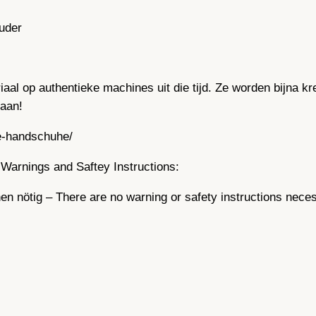
n
i
ouder
n
d
e
aal op authentieke machines uit die tijd. Ze worden bijna k
k
taan!
l
e
e-handschuhe/
u
r
Warnings and Saftey Instructions:
b
n nötig – There are no warning or safety instructions nece
r
o
n
z
a
g
e