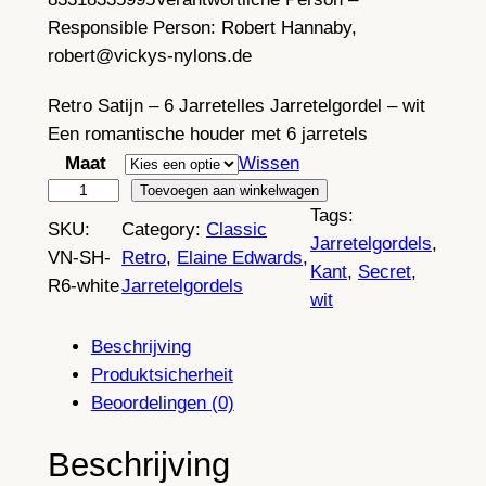
Responsible Person:
Robert Hannaby,
robert@vickys-nylons.de
Retro Satijn – 6 Jarretelles Jarretelgordel – wit
Een romantische houder met 6 jarretels
Maat
Wissen
R
Toevoegen aan winkelwagen
Tags:
e
SKU:
Category:
Classic
Jarretelgordels
, 
t
VN-SH-
Retro
, 
Elaine Edwards
, 
Kant
, 
Secret
, 
r
R6-white
Jarretelgordels
wit
o
O
Beschrijving
n
Produktsicherheit
d
Beoordelingen (0)
o
o
Beschrijving
r