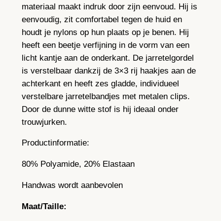
l
materiaal maakt indruk door zijn eenvoud. Hij is
e
eenvoudig, zit comfortabel tegen de huid en
s
houdt je nylons op hun plaats op je benen. Hij
–
heeft een beetje verfijning in de vorm van een
w
licht kantje aan de onderkant. De jarretelgordel
i
is verstelbaar dankzij de 3×3 rij haakjes aan de
t
achterkant en heeft zes gladde, individueel
a
verstelbare jarretelbandjes met metalen clips.
a
Door de dunne witte stof is hij ideaal onder
n
trouwjurken.
t
Productinformatie:
a
l
80% Polyamide, 20% Elastaan
Handwas wordt aanbevolen
Maat/Taille: