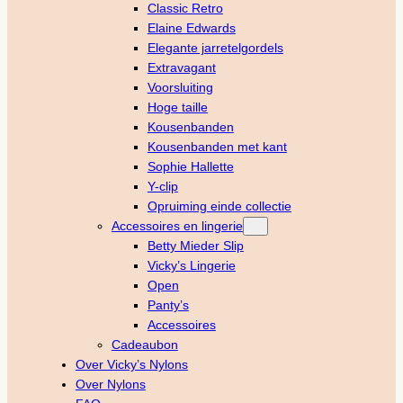
Classic Retro
Elaine Edwards
Elegante jarretelgordels
Extravagant
Voorsluiting
Hoge taille
Kousenbanden
Kousenbanden met kant
Sophie Hallette
Y-clip
Opruiming einde collectie
Accessoires en lingerie
Betty Mieder Slip
Vicky’s Lingerie
Open
Panty’s
Accessoires
Cadeaubon
Over Vicky’s Nylons
Over Nylons