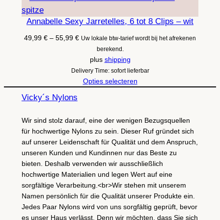
Annabelle Sexy Jarretelles, 6 tot 8 Clips – wit
Prijsklasse:
49,99
€
–
55,99
€
Uw lokale btw-tarief wordt bij het afrekenen
49,99 €
berekend.
tot
plus
shipping
55,99 €
Delivery Time: sofort lieferbar
Opties selecteren
Vicky´s Nylons
Wir sind stolz darauf, eine der wenigen Bezugsquellen
für hochwertige Nylons zu sein. Dieser Ruf gründet sich
auf unserer Leidenschaft für Qualität und dem Anspruch,
unseren Kunden und Kundinnen nur das Beste zu
bieten. Deshalb verwenden wir ausschließlich
hochwertige Materialien und legen Wert auf eine
sorgfältige Verarbeitung.<br>Wir stehen mit unserem
Namen persönlich für die Qualität unserer Produkte ein.
Jedes Paar Nylons wird von uns sorgfältig geprüft, bevor
es unser Haus verlässt. Denn wir möchten, dass Sie sich