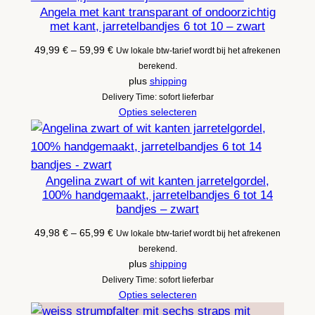
Angela met kant transparant of ondoorzichtig
met kant, jarretelbandjes 6 tot 10 – zwart
Prijsklasse:
49,99
€
–
59,99
€
Uw lokale btw-tarief wordt bij het afrekenen
49,99 €
berekend.
tot
plus
shipping
59,99 €
Delivery Time: sofort lieferbar
Opties selecteren
Angelina zwart of wit kanten jarretelgordel,
100% handgemaakt, jarretelbandjes 6 tot 14
bandjes – zwart
Prijsklasse:
49,98
€
–
65,99
€
Uw lokale btw-tarief wordt bij het afrekenen
49,98 €
berekend.
tot
plus
shipping
65,99 €
Delivery Time: sofort lieferbar
Opties selecteren