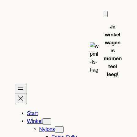
Ga
naar
de
Je
inhoud
winkel
wagen
is
momen
teel
leeg!
Start
Winkel
Nylons