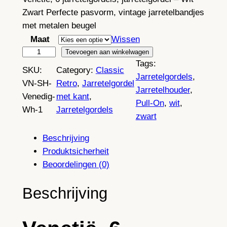
Zwart Perfecte pasvorm, vintage jarretelbandjes
met metalen beugel
Maat
Wissen
R
Toevoegen aan winkelwagen
Tags:
e
SKU:
Category:
Classic
Jarretelgordels
, 
t
VN-SH-
Retro
, 
Jarretelgordel
Jarretelhouder
, 
r
Venedig-
met kant
, 
Pull-On
, 
wit
, 
o
Wh-1
Jarretelgordels
zwart
V
e
Beschrijving
n
Produktsicherheit
e
Beoordelingen (0)
t
i
Beschrijving
ë
,
6