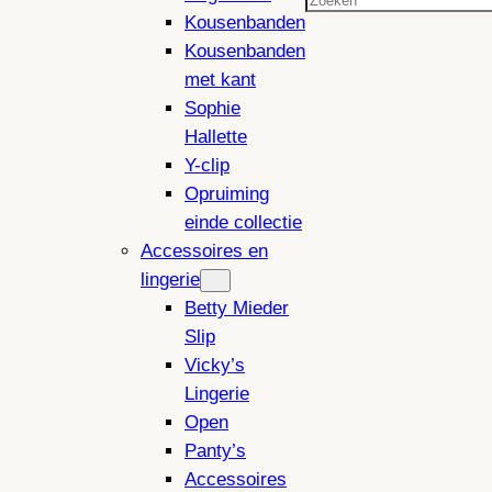
Zoeken
Kousenbanden
Kousenbanden
met kant
Sophie
Hallette
Y-clip
Opruiming
einde collectie
Accessoires en
lingerie
Betty Mieder
Slip
Vicky’s
Lingerie
Open
Panty’s
Accessoires