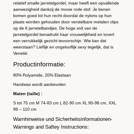
relatief smalle jarretelgordel, maar heeft een opvallende
a
aanwezigheid dankzij de mooie rode stof. Je benen
n
komen goed tot hun recht doordat de nylons op hun
t
plaats worden gehouden door verstelbare metalen clips
a
op de 6 jarretelbandjes. De hoge snit van de
jarretelgordel benadrukt haar vrouwelijkheid en tovert
l
een verrukkelijk gezicht tevoorschijn. Wie kan dat
weerstaan? Lieflijk en ongelooflijk sexy tegelijk, dat is
Venetië.
Productinformatie:
80% Polyamide, 20% Elastaan
Handwas wordt aanbevolen
Maten (taille) :
S tot 75 cm M 74-83 cm L 82-90 cm XL 90-98 cm, XXL
98 – 110 cm
Warnhinweise und Sicherheitsinformationen-
Warnings and Saftey Instructions: