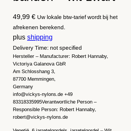
49,99
€
Uw lokale btw-tarief wordt bij het
afrekenen berekend.
plus
shipping
Delivery Time: not specified
Hersteller – Manufacturer:
Robert Hannaby,
Victoriya Galanova GbR
Am Schlosshang 3,
87700 Memmingen,
Germany
info@vickys-nylons.de +49
83318335995
Verantwortliche Person –
Responsible Person:
Robert Hannaby,
robert@vickys-nylons.de
Venetië, 6 jarretelgordels, jarretelgordel – Wit