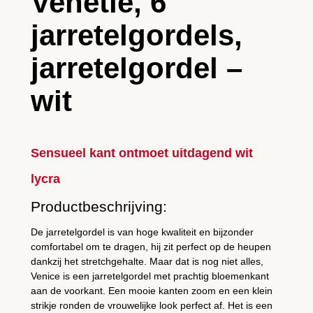
Venetië, 6
b
jarretelgordels,
a
n
jarretelgordel –
d
e
wit
n
–
w
Sensueel kant ontmoet uitdagend wit
i
t
lycra
-
Productbeschrijving:
z
w
De jarretelgordel is van hoge kwaliteit en bijzonder
comfortabel om te dragen, hij zit perfect op de heupen
a
dankzij het stretchgehalte. Maar dat is nog niet alles,
r
Venice is een jarretelgordel met prachtig bloemenkant
t
aan de voorkant. Een mooie kanten zoom en een klein
a
strikje ronden de vrouwelijke look perfect af. Het is een