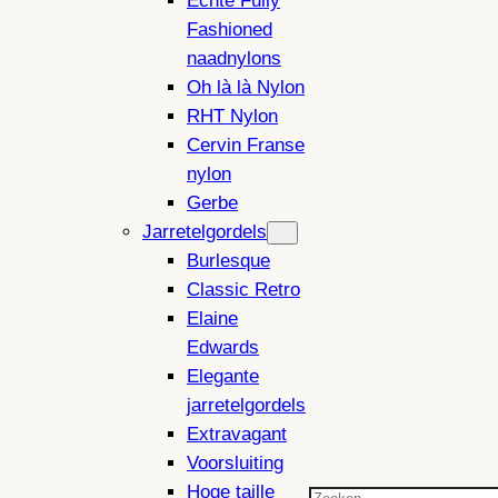
Echte Fully
Fashioned
naadnylons
Oh là là Nylon
RHT Nylon
Cervin Franse
nylon
Gerbe
Jarretelgordels
Burlesque
Classic Retro
Elaine
Edwards
Elegante
jarretelgordels
Extravagant
Voorsluiting
Hoge taille