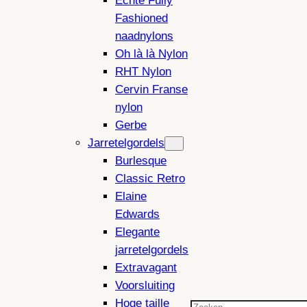
Echte Fully
Fashioned
naadnylons
Oh là là Nylon
RHT Nylon
Cervin Franse
nylon
Gerbe
Jarretelgordels
Burlesque
Classic Retro
Elaine
Edwards
Elegante
jarretelgordels
Extravagant
Voorsluiting
Hoge taille