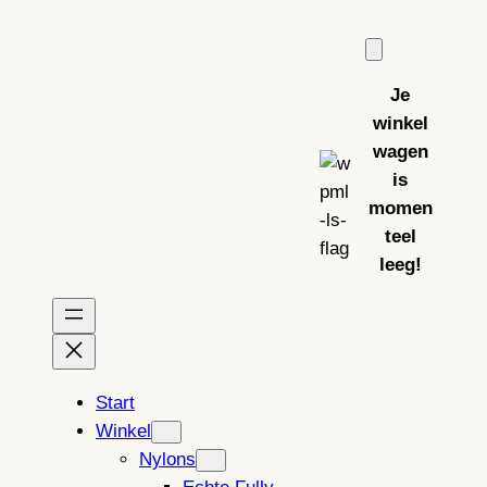
Ga
naar
de
Je
inhoud
winkel
wagen
is
momen
teel
leeg!
Start
Winkel
Nylons