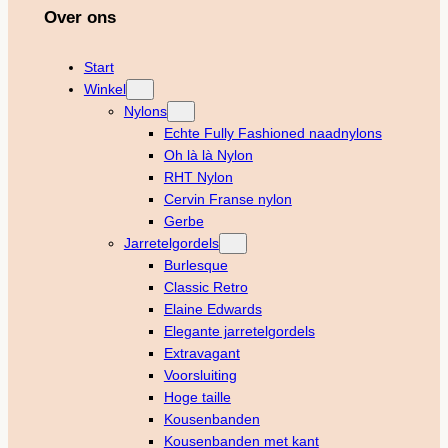
Over ons
Start
Winkel
Nylons
Echte Fully Fashioned naadnylons
Oh là là Nylon
RHT Nylon
Cervin Franse nylon
Gerbe
Jarretelgordels
Burlesque
Classic Retro
Elaine Edwards
Elegante jarretelgordels
Extravagant
Voorsluiting
Hoge taille
Kousenbanden
Kousenbanden met kant