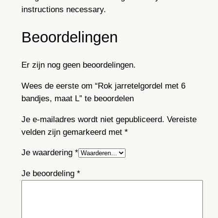
,
instructions necessary.
m
a
Beoordelingen
a
t
Er zijn nog geen beoordelingen.
L
a
Wees de eerste om “Rok jarretelgordel met 6
a
bandjes, maat L” te beoordelen
n
t
Je e-mailadres wordt niet gepubliceerd.
Vereiste
a
velden zijn gemarkeerd met
*
l
Je waardering
*
Je beoordeling
*