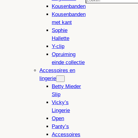
Zoeken
Kousenbanden
Kousenbanden
met kant
Sophie
Hallette
Y-clip
Opruiming
einde collectie
Accessoires en
lingerie
Betty Mieder
Slip
Vicky’s
Lingerie
Open
Panty’s
Accessoires