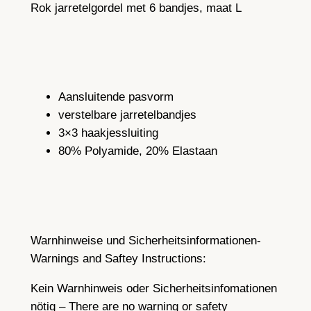
Rok jarretelgordel met 6 bandjes, maat L
g
o
r
d
e
Aansluitende pasvorm
l
verstelbare jarretelbandjes
m
3×3 haakjessluiting
e
80% Polyamide, 20% Elastaan
t
6
b
a
n
Warnhinweise und Sicherheitsinformationen-
d
Warnings and Saftey Instructions:
j
e
Kein Warnhinweis oder Sicherheitsinfomationen
s
nötig – There are no warning or safety