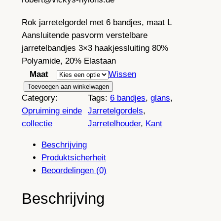
Rok jarretelgordel met 6 bandjes, maat L
Aansluitende pasvorm verstelbare
jarretelbandjes 3×3 haakjessluiting 80%
Polyamide, 20% Elastaan
Maat
Wissen
R
Toevoegen aan winkelwagen
Category:
Tags:
6 bandjes
, 
glans
, 
o
Opruiming einde
Jarretelgordels
, 
k
collectie
Jarretelhouder
, 
Kant
j
a
Beschrijving
r
Produktsicherheit
r
Beoordelingen (0)
e
t
Beschrijving
e
l