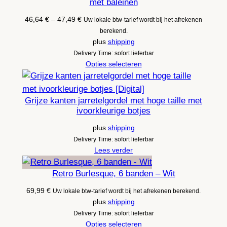
met baleinen
Prijsklasse:
46,64
€
–
47,49
€
Uw lokale btw-tarief wordt bij het afrekenen
46,64 €
berekend.
tot
plus
shipping
47,49 €
Delivery Time: sofort lieferbar
Opties selecteren
Grijze kanten jarretelgordel met hoge taille met
ivoorkleurige botjes
plus
shipping
Delivery Time: sofort lieferbar
Lees verder
Retro Burlesque, 6 banden – Wit
69,99
€
Uw lokale btw-tarief wordt bij het afrekenen berekend.
plus
shipping
Delivery Time: sofort lieferbar
Opties selecteren