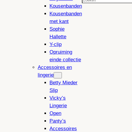
Zoeken
Kousenbanden
Kousenbanden
met kant
Sophie
Hallette
Y-clip
Opruiming
einde collectie
Accessoires en
lingerie
Betty Mieder
Slip
Vicky’s
Lingerie
Open
Panty’s
Accessoires