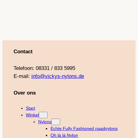
o
r
e
e
k
a
s
m
t
Contact
Telefoon: 08331 / 833 5995
E-mail:
info@vickys-nylons.de
Over ons
Start
Winkel
Nylons
Echte Fully Fashioned naadnylons
Oh là là Nylon