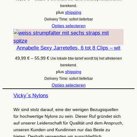
49,98 €
berekend.
tot
plus
shipping
65,99 €
Delivery Time: sofort lieferbar
Opties selecteren
Annabelle Sexy Jarretelles, 6 tot 8 Clips – wit
Prijsklasse:
49,99
€
–
55,99
€
Uw lokale btw-tarief wordt bij het afrekenen
49,99 €
berekend.
tot
plus
shipping
55,99 €
Delivery Time: sofort lieferbar
Opties selecteren
Vicky´s Nylons
Wir sind stolz darauf, eine der wenigen Bezugsquellen
für hochwertige Nylons zu sein. Dieser Ruf gründet sich
auf unserer Leidenschaft für Qualität und dem Anspruch,
unseren Kunden und Kundinnen nur das Beste zu
bieten. Deshalb verwenden wir ausschließlich