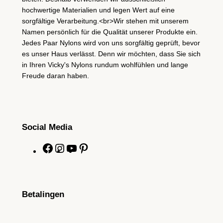
hochwertige Materialien und legen Wert auf eine
sorgfältige Verarbeitung.<br>Wir stehen mit unserem
Namen persönlich für die Qualität unserer Produkte ein.
Jedes Paar Nylons wird von uns sorgfältig geprüft, bevor
es unser Haus verlässt. Denn wir möchten, dass Sie sich
in Ihren Vicky's Nylons rundum wohlfühlen und lange
Freude daran haben.
Social Media
F
I
Y
P
a
n
o
i
c
s
u
n
e
t
T
t
Betalingen
b
a
u
e
o
g
b
r