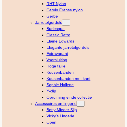
RHT Nylon
Cervin Franse nylon
Gerbe
Jarretelgordels
Burlesque
Classic Retro
Elaine Edwards
Elegante jarretelgordels
Extravagant
Voorsluiting
Hoge taille
Kousenbanden
Kousenbanden met kant
Sophie Hallette
Y-clip
Opruiming einde collectie
Accessoires en lingerie
Betty Mieder Slip
Vicky’s Lingerie
Open