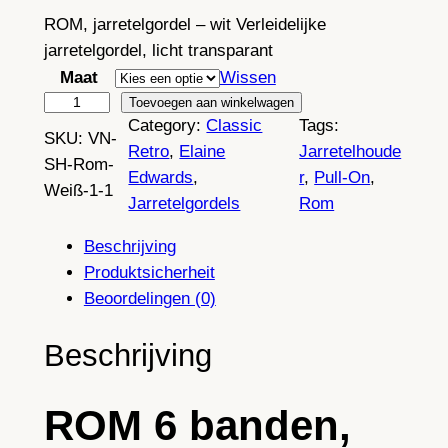
ROM, jarretelgordel – wit Verleidelijke
jarretelgordel, licht transparant
Maat
Wissen
R
Toevoegen aan winkelwagen
Category:
Classic
Tags:
O
SKU:
VN-
Retro
, 
Elaine
Jarretelhoude
M
SH-Rom-
Edwards
, 
r
, 
Pull-On
, 
,
Weiß-1-1
Jarretelgordels
Rom
P
u
Beschrijving
l
Produktsicherheit
l
Beoordelingen (0)
-
o
Beschrijving
n
6
ROM 6 banden,
r
i