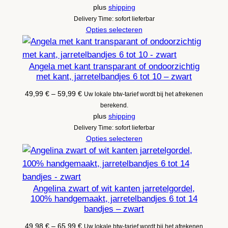
plus
shipping
Delivery Time: sofort lieferbar
Opties selecteren
Angela met kant transparant of ondoorzichtig
met kant, jarretelbandjes 6 tot 10 – zwart
Prijsklasse:
49,99
€
–
59,99
€
Uw lokale btw-tarief wordt bij het afrekenen
49,99 €
berekend.
tot
plus
shipping
59,99 €
Delivery Time: sofort lieferbar
Opties selecteren
Angelina zwart of wit kanten jarretelgordel,
100% handgemaakt, jarretelbandjes 6 tot 14
bandjes – zwart
Prijsklasse:
49,98
€
–
65,99
€
Uw lokale btw-tarief wordt bij het afrekenen