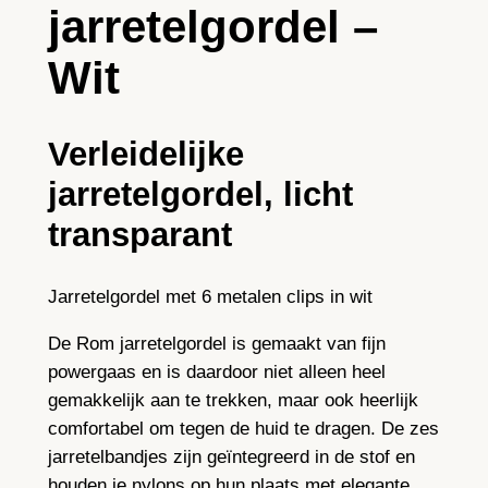
jarretelgordel –
e
m
Wit
e
n
–
Verleidelijke
w
jarretelgordel, licht
i
t
transparant
a
a
Jarretelgordel met 6 metalen clips in wit
n
t
De Rom jarretelgordel is gemaakt van fijn
a
powergaas en is daardoor niet alleen heel
l
gemakkelijk aan te trekken, maar ook heerlijk
comfortabel om tegen de huid te dragen. De zes
jarretelbandjes zijn geïntegreerd in de stof en
houden je nylons op hun plaats met elegante