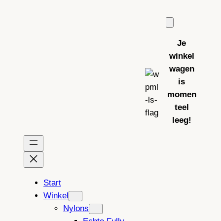
Ga
naar
de
Je
inhoud
winkel
wagen
is
momen
teel
leeg!
Start
Winkel
Nylons