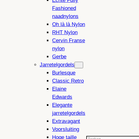
Echte Fully
Fashioned
naadnylons
Oh là là Nylon
RHT Nylon
Cervin Franse
nylon
Gerbe
Jarretelgordels
Burlesque
Classic Retro
Elaine
Edwards
Elegante
jarretelgordels
Extravagant
Voorsluiting
Hoge taille