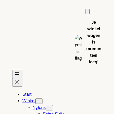
Ga
naar
de
Je
inhoud
winkel
wagen
is
momen
teel
leeg!
Start
Winkel
Nylons