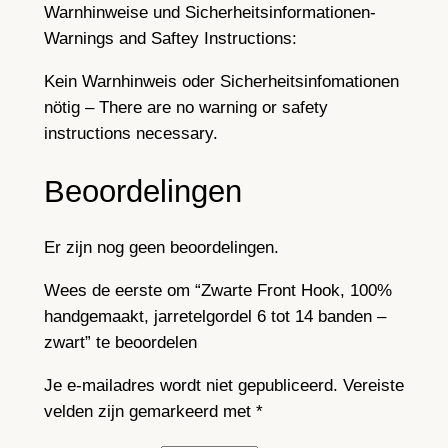
n
Warnhinweise und Sicherheitsinformationen-
d
Warnings and Saftey Instructions:
e
Kein Warnhinweis oder Sicherheitsinfomationen
n
nötig – There are no warning or safety
–
instructions necessary.
z
w
Beoordelingen
a
r
t
Er zijn nog geen beoordelingen.
a
Wees de eerste om “Zwarte Front Hook, 100%
a
handgemaakt, jarretelgordel 6 tot 14 banden –
n
zwart” te beoordelen
t
a
Je e-mailadres wordt niet gepubliceerd.
Vereiste
l
velden zijn gemarkeerd met
*