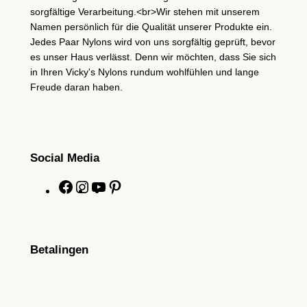
sorgfältige Verarbeitung.<br>Wir stehen mit unserem
Namen persönlich für die Qualität unserer Produkte ein.
Jedes Paar Nylons wird von uns sorgfältig geprüft, bevor
es unser Haus verlässt. Denn wir möchten, dass Sie sich
in Ihren Vicky's Nylons rundum wohlfühlen und lange
Freude daran haben.
Social Media
F
I
Y
P
a
n
o
i
c
s
u
n
e
t
T
t
Betalingen
b
a
u
e
o
g
b
r
o
r
e
e