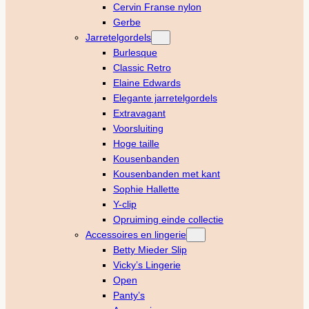
Cervin Franse nylon
Gerbe
Jarretelgordels
Burlesque
Classic Retro
Elaine Edwards
Elegante jarretelgordels
Extravagant
Voorsluiting
Hoge taille
Kousenbanden
Kousenbanden met kant
Sophie Hallette
Y-clip
Opruiming einde collectie
Accessoires en lingerie
Betty Mieder Slip
Vicky’s Lingerie
Open
Panty’s