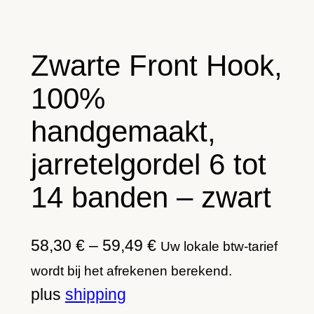
Zwarte Front Hook,
100%
handgemaakt,
jarretelgordel 6 tot
14 banden – zwart
P
58,30
€
–
59,49
€
Uw lokale btw-tarief
r
wordt bij het afrekenen berekend.
i
plus
shipping