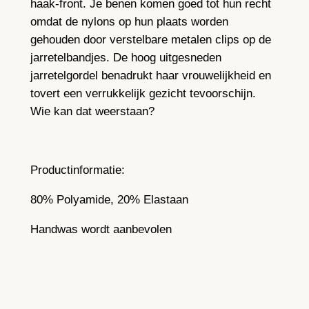
haak-front. Je benen komen goed tot hun recht
t
omdat de nylons op hun plaats worden
e
gehouden door verstelbare metalen clips op de
l
jarretelbandjes. De hoog uitgesneden
g
jarretelgordel benadrukt haar vrouwelijkheid en
o
tovert een verrukkelijk gezicht tevoorschijn.
r
Wie kan dat weerstaan?
d
e
l
Productinformatie:
6
t
80% Polyamide, 20% Elastaan
o
t
Handwas wordt aanbevolen
1
4
b
a