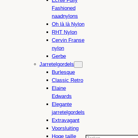
Echte Fully
Fashioned
naadnylons
Oh là là Nylon
RHT Nylon
Cervin Franse
nylon
Gerbe
Jarretelgordels
Burlesque
Classic Retro
Elaine
Edwards
Elegante
jarretelgordels
Extravagant
Voorsluiting
Hoge taille