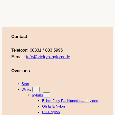
k
a
s
m
t
Contact
Telefoon: 08331 / 833 5995
E-mail:
info@vickys-nylons.de
Over ons
Start
Winkel
Nylons
Echte Fully Fashioned naadnylons
Oh là là Nylon
RHT Nylon