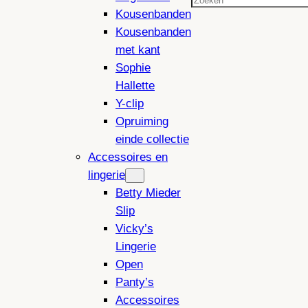
Zoeken
Kousenbanden
Kousenbanden
met kant
Sophie
Hallette
Y-clip
Opruiming
einde collectie
Accessoires en
lingerie
Betty Mieder
Slip
Vicky’s
Lingerie
Open
Panty’s
Accessoires