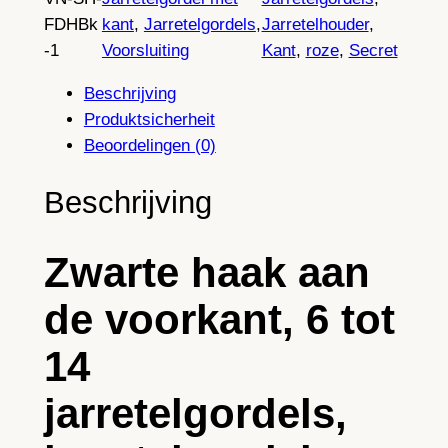
a
0
FDHBk
kant
, 
Jarretelgordels
, 
Jarretelhouder
, 
r
-1
Voorsluiting
Kant
, 
roze
, 
Secret
t
€
e
Beschrijving
F
t
Produktsicherheit
r
Beoordelingen (0)
o
o
n
t
Beschrijving
t
5
H
9
Zwarte haak aan
o
o
,
de voorkant, 6 tot
k
4
,
14
9
1
0
jarretelgordels,
0
€
%