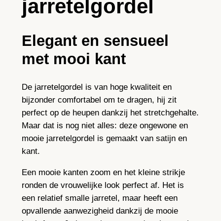
jarretelgordel
h
a
n
Elegant en sensueel
d
met mooi kant
g
e
De jarretelgordel is van hoge kwaliteit en
m
bijzonder comfortabel om te dragen, hij zit
a
perfect op de heupen dankzij het stretchgehalte.
a
Maar dat is nog niet alles: deze ongewone en
k
mooie jarretelgordel is gemaakt van satijn en
t
kant.
,
j
Een mooie kanten zoom en het kleine strikje
a
ronden de vrouwelijke look perfect af. Het is
r
een relatief smalle jarretel, maar heeft een
r
opvallende aanwezigheid dankzij de mooie
e