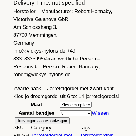
j
Delivery Time: not specified
Hersteller – Manufacturer:
s
Robert Hannaby,
Victoriya Galanova GbR
k
Am Schlosshang 3,
l
87700 Memmingen,
Germany
a
info@vickys-nylons.de +49
s
83318335995
Verantwortliche Person –
s
Responsible Person:
Robert Hannaby,
robert@vickys-nylons.de
e
:
Zwarte haak – Jarretelgordel met zwart kant
Kies je droomgordel uit 6 tot 14 jarretelgordels!
5
Maat
8
Aantal bandjes
Wissen
,
Z
Toevoegen aan winkelwagen
SKU:
Category:
Tags:
3
w
VN-SH-
Jarretelgordel met
Jarretelgordels
, 