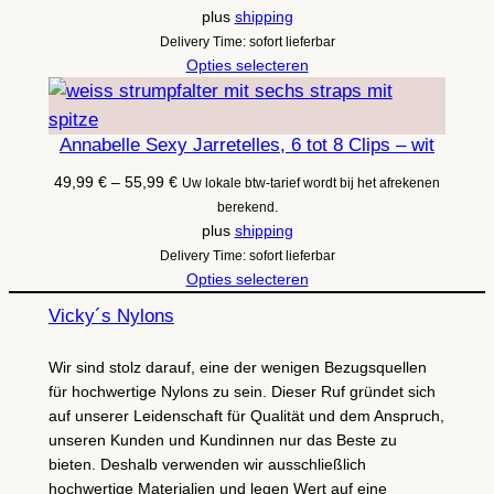
tot
plus
shipping
65,99 €
Delivery Time: sofort lieferbar
Opties selecteren
Annabelle Sexy Jarretelles, 6 tot 8 Clips – wit
Prijsklasse:
49,99
€
–
55,99
€
Uw lokale btw-tarief wordt bij het afrekenen
49,99 €
berekend.
tot
plus
shipping
55,99 €
Delivery Time: sofort lieferbar
Opties selecteren
Vicky´s Nylons
Wir sind stolz darauf, eine der wenigen Bezugsquellen
für hochwertige Nylons zu sein. Dieser Ruf gründet sich
auf unserer Leidenschaft für Qualität und dem Anspruch,
unseren Kunden und Kundinnen nur das Beste zu
bieten. Deshalb verwenden wir ausschließlich
hochwertige Materialien und legen Wert auf eine