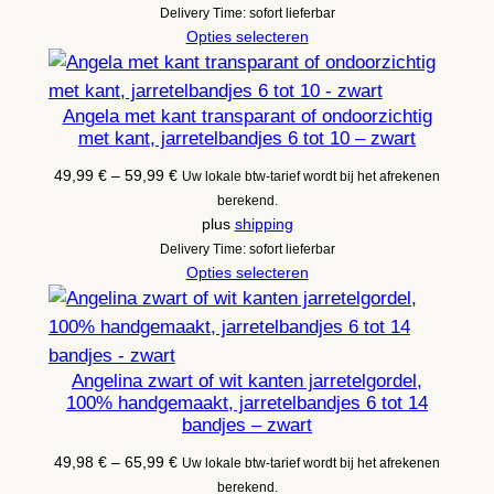
Delivery Time: sofort lieferbar
Opties selecteren
Angela met kant transparant of ondoorzichtig
met kant, jarretelbandjes 6 tot 10 – zwart
Prijsklasse:
49,99
€
–
59,99
€
Uw lokale btw-tarief wordt bij het afrekenen
49,99 €
berekend.
tot
plus
shipping
59,99 €
Delivery Time: sofort lieferbar
Opties selecteren
Angelina zwart of wit kanten jarretelgordel,
100% handgemaakt, jarretelbandjes 6 tot 14
bandjes – zwart
Prijsklasse:
49,98
€
–
65,99
€
Uw lokale btw-tarief wordt bij het afrekenen
49,98 €
berekend.