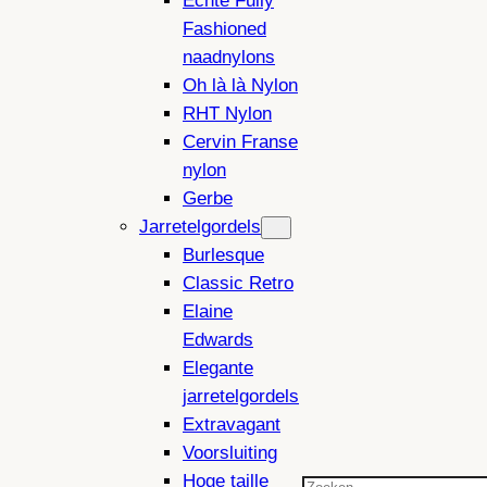
Echte Fully
Fashioned
naadnylons
Oh là là Nylon
RHT Nylon
Cervin Franse
nylon
Gerbe
Jarretelgordels
Burlesque
Classic Retro
Elaine
Edwards
Elegante
jarretelgordels
Extravagant
Voorsluiting
Hoge taille