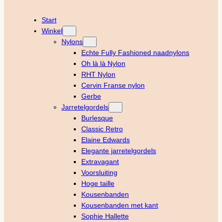
Start
Winkel
Nylons
Echte Fully Fashioned naadnylons
Oh là là Nylon
RHT Nylon
Cervin Franse nylon
Gerbe
Jarretelgordels
Burlesque
Classic Retro
Elaine Edwards
Elegante jarretelgordels
Extravagant
Voorsluiting
Hoge taille
Kousenbanden
Kousenbanden met kant
Sophie Hallette