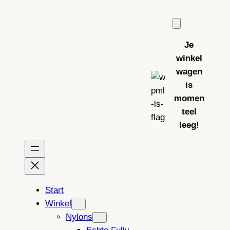
Ga
naar
de
Je
inhoud
winkel
wagen
is
momen
teel
leeg!
Start
Winkel
Nylons