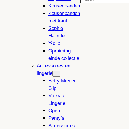
Zoeken
Kousenbanden
Kousenbanden
met kant
Sophie
Hallette
Y-clip
Opruiming
einde collectie
Accessoires en
lingerie
Betty Mieder
Slip
Vicky’s
Lingerie
Open
Panty’s
Accessoires