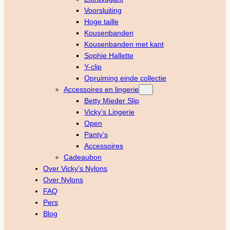
Voorsluiting
Hoge taille
Kousenbanden
Kousenbanden met kant
Sophie Hallette
Y-clip
Opruiming einde collectie
Accessoires en lingerie
Betty Mieder Slip
Vicky’s Lingerie
Open
Panty’s
Accessoires
Cadeaubon
Over Vicky’s Nylons
Over Nylons
FAQ
Pers
Blog