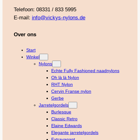
Telefoon: 08331 / 833 5995
E-mail:
info@vickys-nylons.de
Over ons
Start
Winkel
Nylons
Echte Fully Fashioned naadnylons
Oh là là Nylon
RHT Nylon
Cervin Franse nylon
Gerbe
Jarretelgordels
Burlesque
Classic Retro
Elaine Edwards
Elegante jarretelgordels
Extravagant