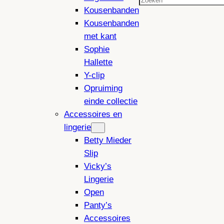
Zoeken
Kousenbanden
Kousenbanden
met kant
Sophie
Hallette
Y-clip
Opruiming
einde collectie
Accessoires en
lingerie
Betty Mieder
Slip
Vicky’s
Lingerie
Open
Panty’s
Accessoires