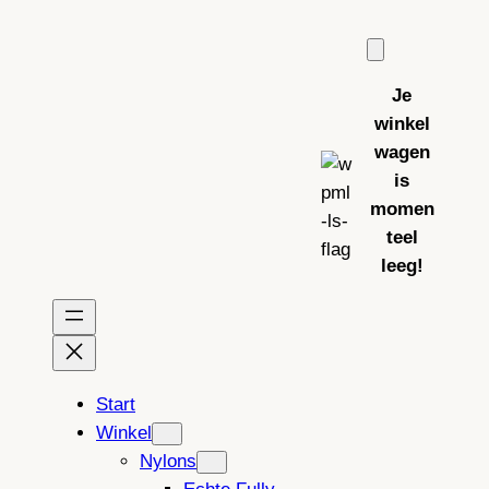
Ga
naar
de
Je
inhoud
winkel
wagen
is
momen
teel
leeg!
Start
Winkel
Nylons