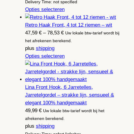
Delivery Time: not specified
Opties selecteren
Retro Haak Front, 4 tot 12 riemen – wit
Prijsklasse:
47,59
€
–
78,53
€
Uw lokale btw-tarief wordt bij
47,59 €
het afrekenen berekend.
tot
plus
shipping
78,53 €
Opties selecteren
Lina Front Hook, 6 Jarretelles,
Jarretelgordel – strakke lijn, sensueel &
elegant 100% handgemaakt
49,99
€
Uw lokale btw-tarief wordt bij het
afrekenen berekend.
plus
shipping