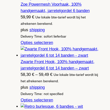
Zoe Powermesh Voorhaak, 100%
handgemaakt, jarretelgordel 6 banden
59,99
€
Uw lokale btw-tarief wordt bij het
afrekenen berekend.
plus
shipping
Delivery Time: sofort lieferbar
Opties selecteren
Zwarte Front Hook, 100% handgemaakt,
jarretelgordel 6 tot 14 banden – zwart
Prijsklasse:
58,30
€
–
59,49
€
Uw lokale btw-tarief wordt bij
58,30 €
het afrekenen berekend.
tot
plus
shipping
59,49 €
Delivery Time: not specified
Opties selecteren