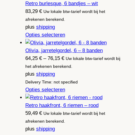
Retro burlesque, 6 bandjes – wit
83,29
€
Uw lokale btw-tarief wordt bij het
afrekenen berekend.
plus
shipping
Opties selecteren
Olivia, jarretelgordel, 6 – 8 banden
Prijsklasse:
64,25
€
–
76,15
€
Uw lokale btw-tarief wordt bij
64,25 €
het afrekenen berekend.
tot
plus
shipping
76,15 €
Delivery Time: not specified
Opties selecteren
Retro haakfront, 6 riemen – rood
59,49
€
Uw lokale btw-tarief wordt bij het
afrekenen berekend.
plus
shipping