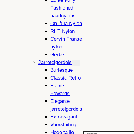
Echte Fully
Fashioned
naadnylons
Oh là là Nylon
RHT Nylon
Cervin Franse
nylon
Gerbe
Jarretelgordels
Burlesque
Classic Retro
Elaine
Edwards
Elegante
jarretelgordels
Extravagant
Voorsluiting
Hoge taille