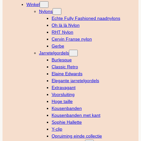
Winkel
Nylons
Echte Fully Fashioned naadnylons
Oh là là Nylon
RHT Nylon
Cervin Franse nylon
Gerbe
Jarretelgordels
Burlesque
Classic Retro
Elaine Edwards
Elegante jarretelgordels
Extravagant
Voorsluiting
Hoge taille
Kousenbanden
Kousenbanden met kant
Sophie Hallette
Y-clip
Opruiming einde collectie