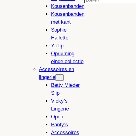
Zoeken
Kousenbanden
Kousenbanden
met kant
Sophie
Hallette
Y-clip
Opruiming
einde collectie
Accessoires en
lingerie
Betty Mieder
Slip
Vicky’s
Lingerie
Open
Panty’s
Accessoires