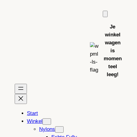
Ga
naar
de
Je
inhoud
winkel
wagen
is
momen
teel
leeg!
Start
Winkel
Nylons