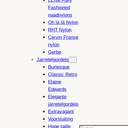
Echte Fully
Fashioned
naadnylons
Oh là là Nylon
RHT Nylon
Cervin Franse
nylon
Gerbe
Jarretelgordels
Burlesque
Classic Retro
Elaine
Edwards
Elegante
jarretelgordels
Extravagant
Voorsluiting
Hoge taille